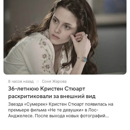
8 часов назад
Соня Жарова
36-летнюю Кристен Стюарт
раскритиковали за внешний вид
Звезда «Сумерек» Кристен Стюарт появилась на
премьере фильма «Не те девушки» в Лос-
Анджелесе. После выхода новых фотографий
актрисы пользователи соцсетей вновь заговорили о
том, как сильно она изменилась со