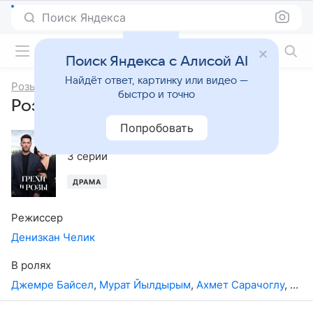
Поиск Яндекса
Фильмы онлайн
Поиск Яндекса с Алисой AI
Найдёт ответ, картинку или видео —
Розы и Грехи
быстро и точно
Розы и Грехи, 1-й сезон
Попробовать
2025
,
Турция
3 серии
ДРАМА
Режиссер
Денизкан Челик
В ролях
Джемре Байсел
,
Мурат Йылдырым
,
Ахмет Сарачоглу
,
Гюл