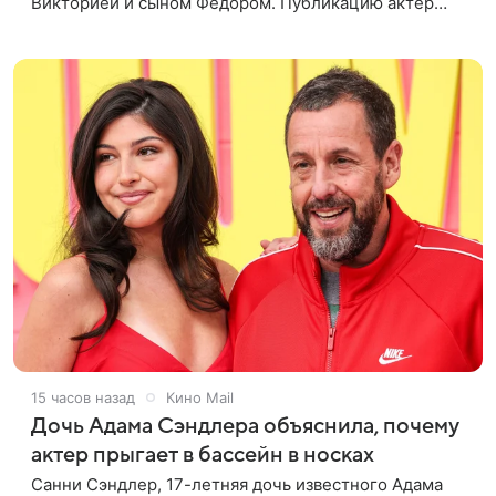
Викторией и сыном Федором. Публикацию актер
лаконично подписал: «Мои любимые». На одном из
кадров супруги делают селфи,
15 часов назад
Кино Mail
Дочь Адама Сэндлера объяснила, почему
актер прыгает в бассейн в носках
Санни Сэндлер, 17-летняя дочь известного Адама