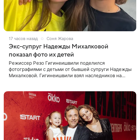
17 часов назад
Соня Жарова
Экс-супруг Надежды Михалковой
показал фото их детей
Режиссер Резо Гигинеишвили поделился
фотографиями с детьми от бывшей супруги Надежды
Михалковой. Гигинеишвили взял наследников на
отдых. На снимках дочь и сын экс-супругов позируют
рядом со стадионом. В поездке