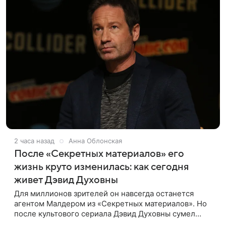
2 часа назад
Анна Облонская
После «Секретных материалов» его
жизнь круто изменилась: как сегодня
живет Дэвид Духовны
Для миллионов зрителей он навсегда останется
агентом Малдером из «Секретных материалов». Но
после культового сериала Дэвид Духовны сумел
построить новую карьеру и найти себя сразу в