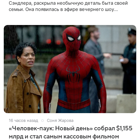
Сэндлера, раскрыла необычную деталь быта своей
семьи. Она появилась в эфире вечернего шоу
Джимми Фэллона и объяснила, почему ее
знаменитый отец не снимает носки
16 часов назад
Соня Жарова
«Человек-паук: Новый день» собрал $1,155
млрд и стал самым кассовым фильмом