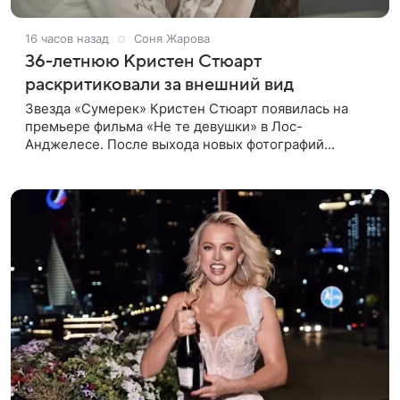
16 часов назад
Соня Жарова
36-летнюю Кристен Стюарт
раскритиковали за внешний вид
Звезда «Сумерек» Кристен Стюарт появилась на
премьере фильма «Не те девушки» в Лос-
Анджелесе. После выхода новых фотографий
актрисы пользователи соцсетей вновь заговорили о
том, как сильно она изменилась со