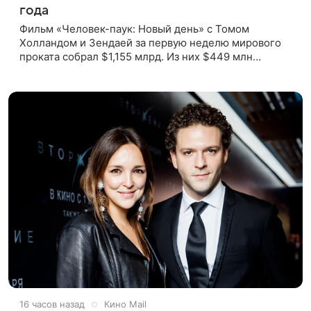
года
Фильм «Человек-паук: Новый день» с Томом
Холландом и Зендаей за первую неделю мирового
проката собрал $1,155 млрд. Из них $449 млн
пришлись на Северную Америку — сообщает Variety.
Картина уже стала самым
16 часов назад
Кино Mail