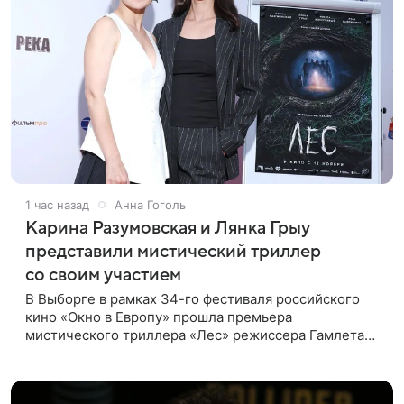
1 час назад
Анна Гоголь
Карина Разумовская и Лянка Грыу
представили мистический триллер
со своим участием
В Выборге в рамках 34-го фестиваля российского
кино «Окно в Европу» прошла премьера
мистического триллера «Лес» режиссера Гамлета
Дульяна («Мы»). Первым зрителям фильм
представили режиссер, члены съемочной