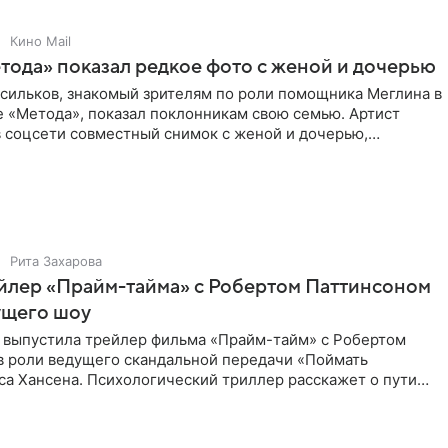
Кино Mail
тода» показал редкое фото с женой и дочерью
асильков, знакомый зрителям по роли помощника Меглина в
е «Метода», показал поклонникам свою семью. Артист
в соцсети совместный снимок с женой и дочерью,
 время
Рита Захарова
йлер «Прайм-тайма» с Робертом Паттинсоном
ущего шоу
 выпустила трейлер фильма «Прайм-тайм» с Робертом
в роли ведущего скандальной передачи «Поймать
са Хансена. Психологический триллер расскажет о пути
ве. В 2004