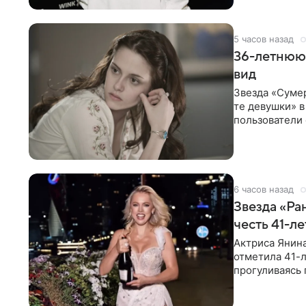
5 часов назад
36-летнюю
вид
Звезда «Суме
те девушки» 
пользователи 
изменилась с
6 часов назад
Звезда «Ра
честь 41-л
Актриса Янина
отметила 41-л
прогуливаясь 
полупрозрачн