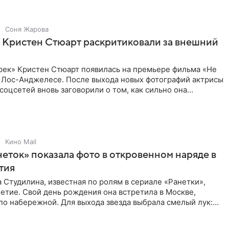
Соня Жарова
 Кристен Стюарт раскритиковали за внешний
рек» Кристен Стюарт появилась на премьере фильма «Не
в Лос-Анджелесе. После выхода новых фотографий актрисы
соцсетей вновь заговорили о том, как сильно она
о
Кино Mail
неток» показала фото в откровенном наряде в
етия
 Студилина, известная по ролям в сериале «Ранетки»,
етие. Свой день рождения она встретила в Москве,
по набережной. Для выхода звезда выбрала смелый лук:
ое