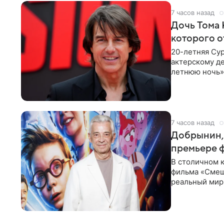
7 часов назад
Дочь Тома 
которого о
20-летняя Сур
актерскому де
летнюю ночь» 
с
7 часов назад
Добрынин, 
премьере 
В столичном к
фильма «Смеш
реальный мир
Фантастическ