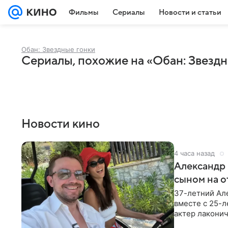
Фильмы
Сериалы
Новости и статьи
Обан: Звездные гонки
Сериалы, похожие на «Обан: Звездн
Новости кино
4 часа назад
Александр 
сыном на о
37-летний Ал
вместе с 25-
актер лаконич
делают селфи