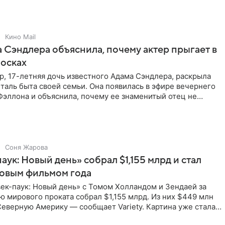
Кино Mail
 Сэндлера объяснила, почему актер прыгает в
носках
, 17-летняя дочь известного Адама Сэндлера, раскрыла
аль быта своей семьи. Она появилась в эфире вечернего
эллона и объяснила, почему ее знаменитый отец не
и
Соня Жарова
аук: Новый день» собрал $1,155 млрд и стал
совым фильмом года
ек-паук: Новый день» с Томом Холландом и Зендаей за
 мирового проката собрал $1,155 млрд. Из них $449 млн
еверную Америку — сообщает Variety. Картина уже стала