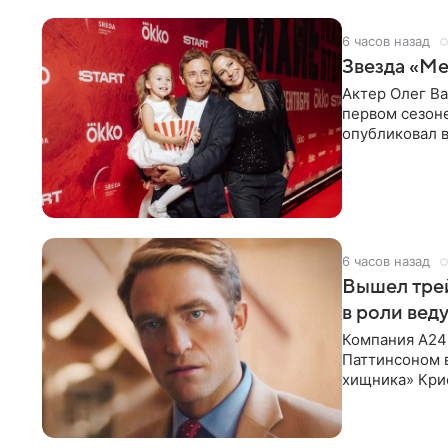
6 часов назад
Звезда «Ме
Актер Олег В
первом сезон
опубликовал 
сделанный во
6 часов назад
Вышел тре
в роли вед
Компания A24
Паттинсоном 
хищника» Кри
Хансена к сла