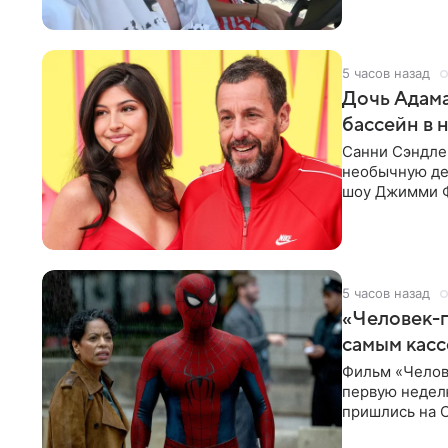
5 часов назад
Дочь Адама
бассейн в 
Санни Сэндлер
необычную дет
шоу Джимми Ф
снимает носк
5 часов назад
«Человек-п
самым кас
Фильм «Челов
первую неделю
пришлись на С
самым