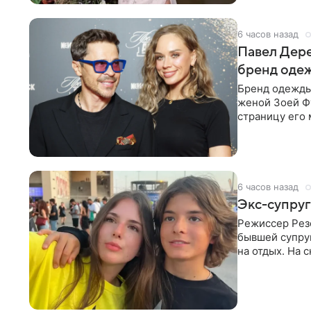
6 часов назад
Павел Дере
бренд оде
Бренд одежды 
женой Зоей Фу
страницу его 
восстановить.
6 часов назад
Экс-супруг
Режиссер Рез
бывшей супру
на отдых. На 
стадионом. В 