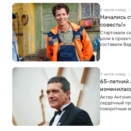
6 часов назад
Начались с
совесть!»
Стартовали съ
роли в проек
составили Вад
Светлана
7 часов назад
65-летний 
изменилась
Актер Антонио
сердечный при
поворотным мо
лучшим