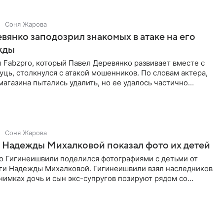
Соня Жарова
вянко заподозрил знакомых в атаке на его
жды
Fabzpro, который Павел Деревянко развивает вместе с
ць, столкнулся с атакой мошенников. По словам актера,
магазина пытались удалить, но ее удалось частично
Соня Жарова
 Надежды Михалковой показал фото их детей
о Гигинеишвили поделился фотографиями с детьми от
ги Надежды Михалковой. Гигинеишвили взял наследников
снимках дочь и сын экс-супругов позируют рядом со
поездке