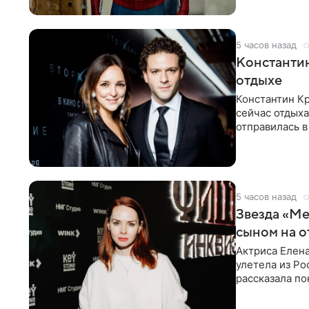
5 часов назад
Константин
отдыхе
Константин Кр
сейчас отдыха
отправилась в
показала в со
5 часов назад
Звезда «Ме
сыном на о
Актриса Елена
улетела из Ро
рассказала по