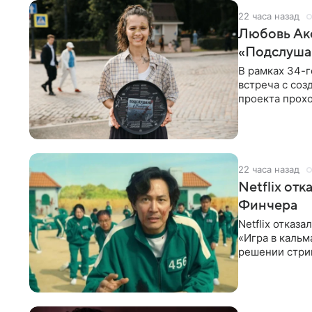
22 часа назад
Любовь Акс
«Подслуша
В рамках 34-г
встреча с со
проекта прохо
Выборге» —
22 часа назад
Netflix от
Финчера
Netflix отказ
«Игра в кальм
решении стрим
расширении