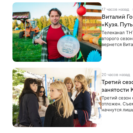
17 часов назад
Виталий Го
«Кузя. Путь
Телеканал ТН
второго сезон
вернется Вита
Денис Бузин,
20 часов назад
Третий сез
занятости 
Третий сезон 
отложен. Съе
начнутся лишь
других актрис