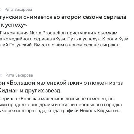
Рита Захарова
гунский снимается во втором сезоне сериала
 к успеху»
Т и компания Norm Production приступили к съемкам
а комедийного сериала «Кузя. Путь к успеху». К роли Кузи
лий Гогунский. Вместе с ним в новом сезоне сыграют
Рита Захарова
он «Большой маленькой лжи» отложен из-за
Кидман и других звезд
сериала «Большая маленькая ложь» не отменен, но
мки продолжения драмы из жизни небольшого городка
 через полтора года, когда графики Николь Кидман и
 совпадут.