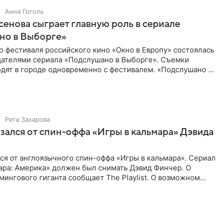
Анна Гоголь
енова сыграет главную роль в сериале
но в Выборге»
о фестиваля российского кино «Окно в Европу» состоялась
здателями сериала «Подслушано в Выборге». Съемки
дят в городе одновременно с фестивалем. «Подслушано в
Рита Захарова
казался от спин-оффа «Игры в кальмара» Дэвида
ался от англоязычного спин-оффа «Игры в кальмара». Сериал
ара: Америка» должен был снимать Дэвид Финчер. О
ингового гиганта сообщает The Playlist. О возможном