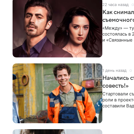
22 часа назад
Как снимал
съемочног
«Между» — ту
состоялась в 
и «Связанные 
возвращается
1 день назад
Начались с
совесть!»
Стартовали съ
роли в проек
составили Вад
Светлана