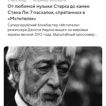
4 часа назад
Владимир Белозеров
От любимой музыки Старка до камео
Стэна Ли: 7 пасхалок, спрятанных в
«Мстителях»
Супергеройский блокбастер «Мстители»
режиссера Джосса Уидона вышел на мировые
экраны весной 2012 года. Масштабный кроссовер
подвел черту под первой фазой медиафраншизы
Marvel и заложил основу для дальнейшего