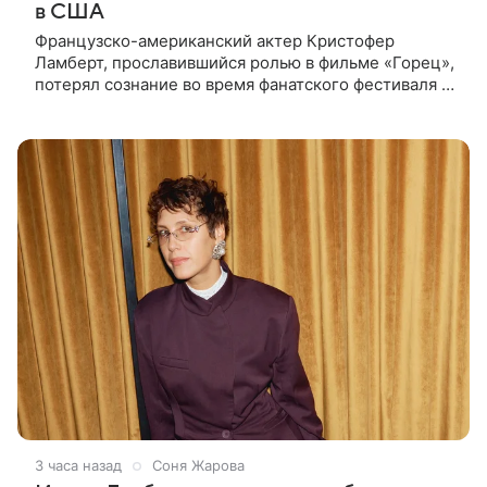
в США
Французско-американский актер Кристофер
Ламберт, прославившийся ролью в фильме «Горец»,
потерял сознание во время фанатского фестиваля в
США. Об этом сообщил портал TMZ, материал
перевел aif.ru. Инцидент
3 часа назад
Соня Жарова