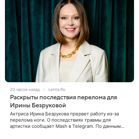
20 часов назад
Lenta.Ru
Раскрыты последствия перелома для
Ирины Безруковой
Актриса Ирина Безрукова прервет работу из-за
перелома ноги. О последствиях травмы для
артистки сообщает Mash в Telegram. По данным
издания, Безрукова пропустит 15 спектаклей —
восемь показов «Женитьбы Фигаро»,