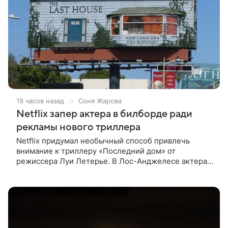
19 часов назад
Соня Жарова
Netflix запер актера в билборде ради
рекламы нового триллера
Netflix придумал необычный способ привлечь
внимание к триллеру «Последний дом» от
режиссера Луи Летерье. В Лос-Анджелесе актера
на два дня поселили внутри рекламного билборда,
оформленного как фасад жилого