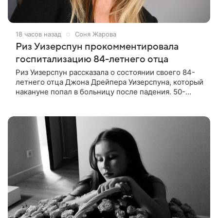
18 часов назад
Соня Жарова
Риз Уизерспун прокомментировала
госпитализацию 84-летнего отца
Риз Уизерспун рассказала о состоянии своего 84-
летнего отца Джона Дрейпера Уизерспуна, который
накануне попал в больницу после падения. 50-
летняя актриса сообщила, что сейчас с ним все в
порядке. «Я хочу, чтобы