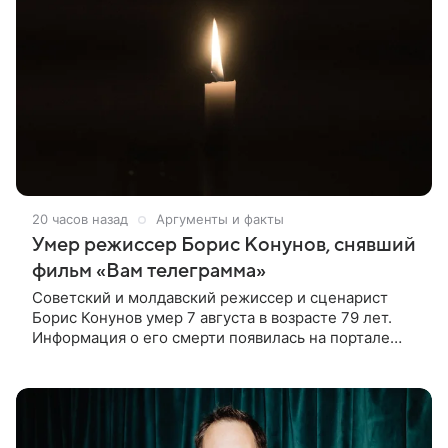
20 часов назад
Аргументы и факты
Умер режиссер Борис Конунов, снявший
фильм «Вам телеграмма»
Советский и молдавский режиссер и сценарист
Борис Конунов умер 7 августа в возрасте 79 лет.
Информация о его смерти появилась на портале
«Кино-Театр. Ру». О кончине кинематографиста
также сообщило Министерство