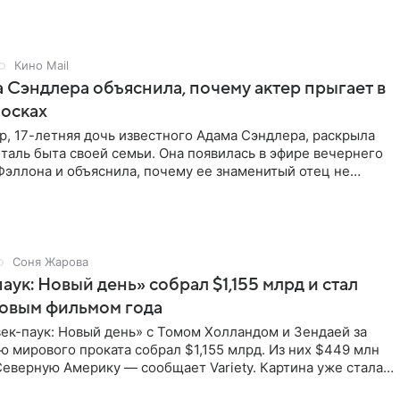
Кино Mail
 Сэндлера объяснила, почему актер прыгает в
носках
, 17-летняя дочь известного Адама Сэндлера, раскрыла
аль быта своей семьи. Она появилась в эфире вечернего
эллона и объяснила, почему ее знаменитый отец не
и
Соня Жарова
аук: Новый день» собрал $1,155 млрд и стал
совым фильмом года
ек-паук: Новый день» с Томом Холландом и Зендаей за
 мирового проката собрал $1,155 млрд. Из них $449 млн
еверную Америку — сообщает Variety. Картина уже стала