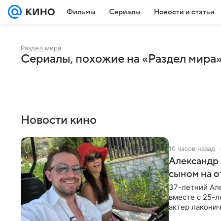
Фильмы
Сериалы
Новости и статьи
Раздел мира
Сериалы, похожие на «Раздел мира
Новости кино
10 часов назад
Александр 
сыном на о
37-летний Ал
вместе с 25-
актер лаконич
делают селфи