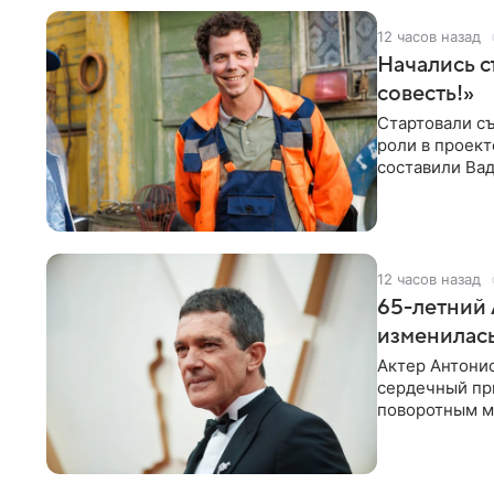
12 часов назад
Начались с
совесть!»
Стартовали съ
роли в проек
составили Вад
Светлана
12 часов назад
65-летний 
изменилась
Актер Антонио
сердечный при
поворотным мо
лучшим