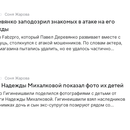
Соня Жарова
вянко заподозрил знакомых в атаке на его
жды
Fabzpro, который Павел Деревянко развивает вместе с
ць, столкнулся с атакой мошенников. По словам актера,
магазина пытались удалить, но ее удалось частично
Соня Жарова
 Надежды Михалковой показал фото их детей
о Гигинеишвили поделился фотографиями с детьми от
ги Надежды Михалковой. Гигинеишвили взял наследников
снимках дочь и сын экс-супругов позируют рядом со
поездке