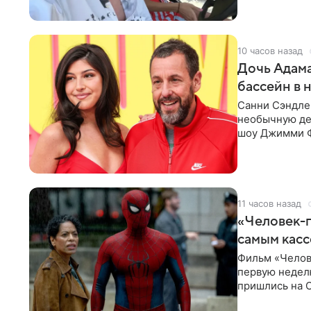
10 часов назад
Дочь Адама
бассейн в 
Санни Сэндлер
необычную дет
шоу Джимми Ф
снимает носк
11 часов назад
«Человек-п
самым кас
Фильм «Челов
первую неделю
пришлись на С
самым