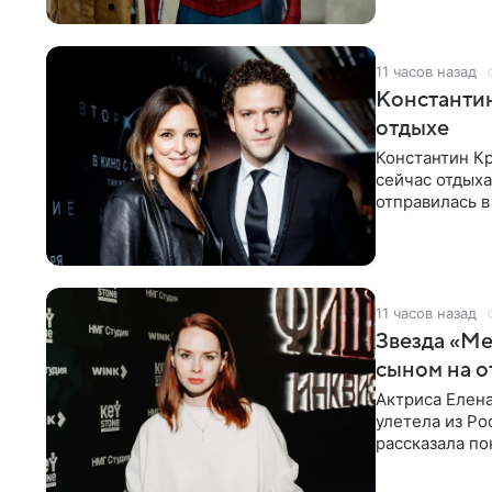
11 часов назад
Константин
отдыхе
Константин Кр
сейчас отдыха
отправилась в
показала в со
11 часов назад
Звезда «Ме
сыном на о
Актриса Елена
улетела из Ро
рассказала по