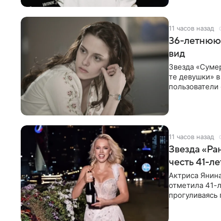
11 часов назад
36-летнюю
вид
Звезда «Суме
те девушки» 
пользователи 
изменилась с
11 часов назад
Звезда «Ра
честь 41-л
Актриса Янина
отметила 41-л
прогуливаясь 
полупрозрачн