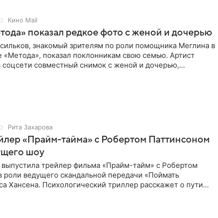
Кино Mail
тода» показал редкое фото с женой и дочерью
асильков, знакомый зрителям по роли помощника Меглина в
е «Метода», показал поклонникам свою семью. Артист
в соцсети совместный снимок с женой и дочерью,
 время
Рита Захарова
йлер «Прайм-тайма» с Робертом Паттинсоном
ущего шоу
 выпустила трейлер фильма «Прайм-тайм» с Робертом
в роли ведущего скандальной передачи «Поймать
са Хансена. Психологический триллер расскажет о пути
ве. В 2004