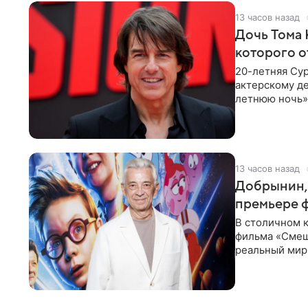
13 часов назад
Дочь Тома 
которого о
20-летняя Сур
актерскому де
летнюю ночь» 
с
13 часов назад
Добрынин, 
премьере 
В столичном к
фильма «Смеш
реальный мир
Фантастическ