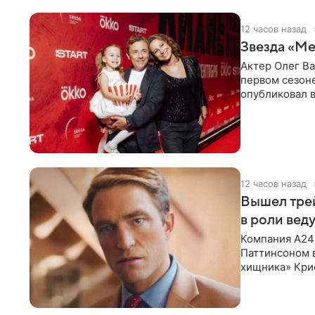
12 часов назад
Звезда «Ме
Актер Олег В
первом сезон
опубликовал 
сделанный во
12 часов назад
Вышел тре
в роли вед
Компания A24
Паттинсоном 
хищника» Кри
Хансена к сла