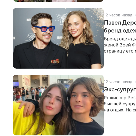
12 часов назад
Павел Дере
бренд оде
Бренд одежды 
женой Зоей Фу
страницу его 
восстановить.
12 часов назад
Экс-супруг
Режиссер Рез
бывшей супру
на отдых. На 
стадионом. В 