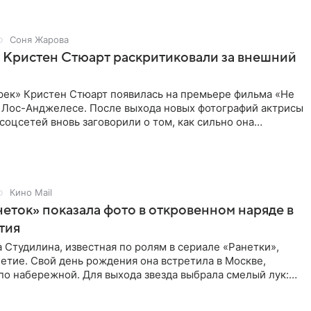
Соня Жарова
 Кристен Стюарт раскритиковали за внешний
рек» Кристен Стюарт появилась на премьере фильма «Не
в Лос-Анджелесе. После выхода новых фотографий актрисы
соцсетей вновь заговорили о том, как сильно она
о
Кино Mail
неток» показала фото в откровенном наряде в
етия
 Студилина, известная по ролям в сериале «Ранетки»,
етие. Свой день рождения она встретила в Москве,
по набережной. Для выхода звезда выбрала смелый лук:
ое