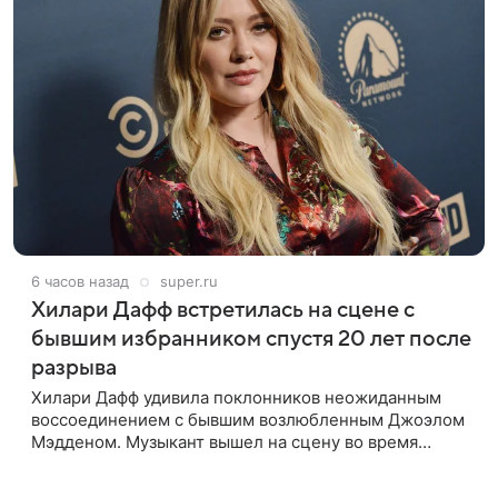
6 часов назад
super.ru
Хилари Дафф встретилась на сцене с
бывшим избранником спустя 20 лет после
разрыва
Хилари Дафф удивила поклонников неожиданным
воссоединением с бывшим возлюбленным Джоэлом
Мэдденом. Музыкант вышел на сцену во время
концерта певицы в Нью-Йорке в рамках ее мирового
тура «The Lucky Me» — спустя