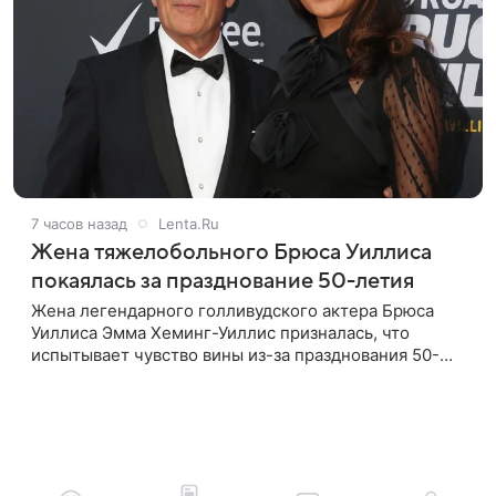
7 часов назад
Lenta.Ru
Жена тяжелобольного Брюса Уиллиса
покаялась за празднование 50-летия
Жена легендарного голливудского актера Брюса
Уиллиса Эмма Хеминг-Уиллис призналась, что
испытывает чувство вины из-за празднования 50-
летия на фоне тяжелой болезни мужа. Об этом
пишет Daily Mail. Эмма заявила,