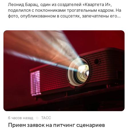
Леонид Барац, один из создателей «Квартета И»,
поделился с поклонниками трогательным кадром. На
фото, опубликованном в соцсетях, запечатлены его
дочь и внучка. Актер, известный по фильму «О чем
говорят
6 часов назад
ТАСС
Прием заявок на питчинг сценариев