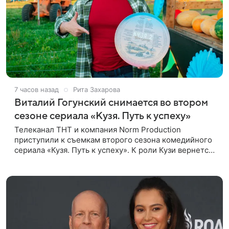
7 часов назад
Рита Захарова
Виталий Гогунский снимается во втором
сезоне сериала «Кузя. Путь к успеху»
Телеканал ТНТ и компания Norm Production
приступили к съемкам второго сезона комедийного
сериала «Кузя. Путь к успеху». К роли Кузи вернется
Виталий Гогунский. Вместе с ним в новом сезоне
сыграют Денис Бузин,