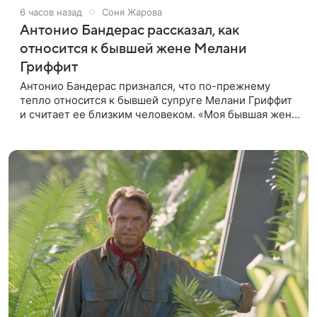
6 часов назад
Соня Жарова
Антонио Бандерас рассказал, как
относится к бывшей жене Мелани
Гриффит
Антонио Бандерас признался, что по-прежнему
тепло относится к бывшей супруге Мелани Гриффит
и считает ее близким человеком. «Моя бывшая жена
если и не мой лучший друг, то один из лучших», —
отметил актер. По