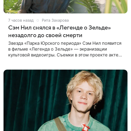
7 часов назад
Рита Захарова
Сэм Нил снялся в «Легенде о Зельде»
незадолго до своей смерти
Звезда «Парка Юрского периода» Сэм Нил появится
в фильме «Легенда о Зельде» — экранизации
культовой видеоигры. Съемки в этом проекте актер
завершил незадолго до ухода из жизни, сообщает
Deadline. События фильма