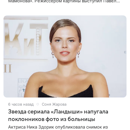
Мамонова». Режиссером картины выступил Павел
Лунгин, который снимал музыканта в культовых
лентах «Такси-блюз» и «Остров». Новая работа
6 часов назад
Соня Жарова
Звезда сериала «Ландыши» напугала
поклонников фото из больницы
Актриса Ника Здорик опубликовала снимок из