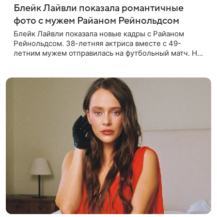
Блейк Лайвли показала романтичные
фото с мужем Райаном Рейнольдсом
Блейк Лайвли показала новые кадры с Райаном
Рейнольдсом. 38-летняя актриса вместе с 49-
летним мужем отправилась на футбольный матч. На
стадионе супругов сопровождал фотограф Гай Арох,
который сделал серию