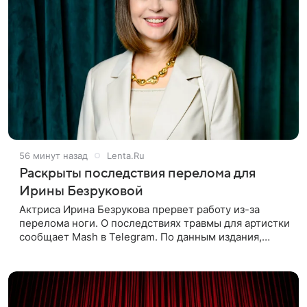
56 минут назад
Lenta.Ru
Раскрыты последствия перелома для
Ирины Безруковой
Актриса Ирина Безрукова прервет работу из-за
перелома ноги. О последствиях травмы для артистки
сообщает Mash в Telegram. По данным издания,
Безрукова пропустит 15 спектаклей — восемь
показов «Женитьбы Фигаро»,