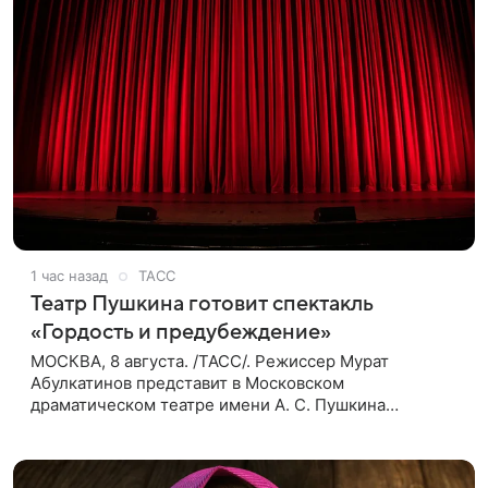
1 час назад
ТАСС
Театр Пушкина готовит спектакль
«Гордость и предубеждение»
МОСКВА, 8 августа. /ТАСС/. Режиссер Мурат
Абулкатинов представит в Московском
драматическом театре имени А. С. Пушкина
спектакль «Гордость и предубеждение» по
одноименному роману английской писательницы
XVIII —