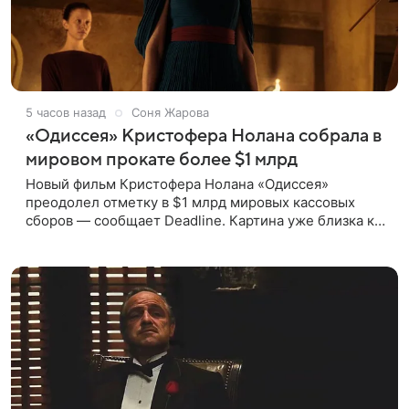
5 часов назад
Соня Жарова
«Одиссея» Кристофера Нолана собрала в
мировом прокате более $1 млрд
Новый фильм Кристофера Нолана «Одиссея»
преодолел отметку в $1 млрд мировых кассовых
сборов — сообщает Deadline. Картина уже близка к
тому, чтобы стать самым успешным фильмом в
карьере режиссера. Сейчас первое