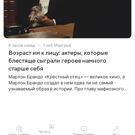
6 часов назад
Глеб Мантров
Возраст им к лицу: актеры, которые
блестяще сыграли героев намного
старше себя
Марлон Брандо «Крестный отец» — великое кино, а
Марлон Брандо создал в нем едва ли не самый
узнаваемый образ в истории. Про главу мафиозного
клана дона Вито Корлеоне знают даже те, кто не
смотрел картину
Читать
Кино онлайн
Прямой эфир
Шоу