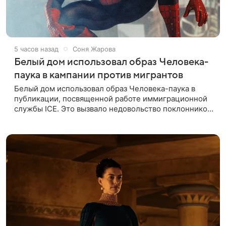
5 часов назад
Соня Жарова
Белый дом использовал образ Человека-
паука в кампании против мигрантов
Белый дом использовал образ Человека-паука в
публикации, посвященной работе иммиграционной
службы ICE. Это вызвало недовольство поклонников
Marvel — сообщает TMZ. На изображении
супергерой опутывает паутиной