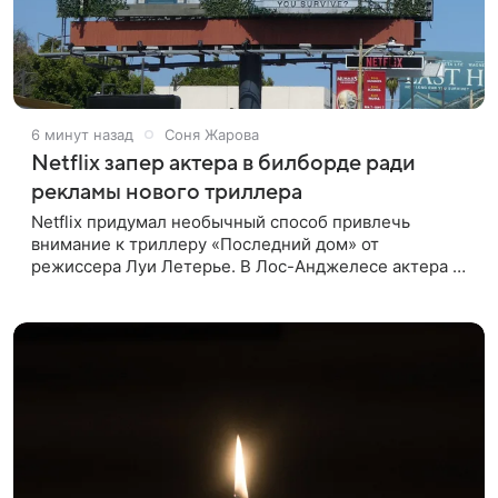
6 минут назад
Соня Жарова
Netflix запер актера в билборде ради
рекламы нового триллера
Netflix придумал необычный способ привлечь
внимание к триллеру «Последний дом» от
режиссера Луи Летерье. В Лос-Анджелесе актера на
два дня поселили внутри рекламного билборда,
оформленного как фасад жилого