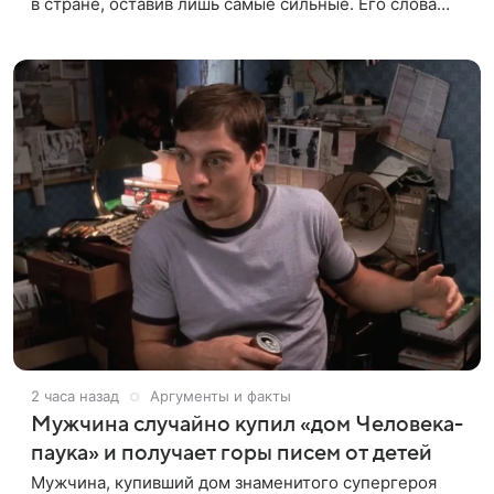
в стране, оставив лишь самые сильные. Его слова
передает издание Super. Преподаватель ГИТИСа
посетовал на то, что
2 часа назад
Аргументы и факты
Мужчина случайно купил «дом Человека-
паука» и получает горы писем от детей
Мужчина, купивший дом знаменитого супергероя