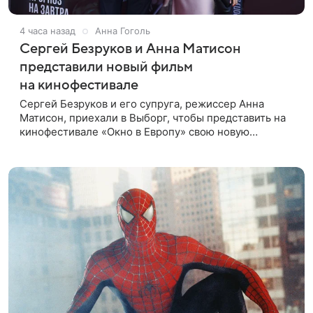
4 часа назад
Анна Гоголь
Сергей Безруков и Анна Матисон
представили новый фильм
на кинофестивале
Сергей Безруков и его супруга, режиссер Анна
Матисон, приехали в Выборг, чтобы представить на
кинофестивале «Окно в Европу» свою новую
совместную работу — семейную комедию «Не по-
детски». Фильм рассказывает об