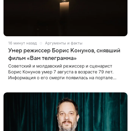
16 минут назад
Аргументы и факты
Умер режиссер Борис Конунов, снявший
фильм «Вам телеграмма»
Советский и молдавский режиссер и сценарист
Борис Конунов умер 7 августа в возрасте 79 лет.
Информация о его смерти появилась на портале
«Кино-Театр. Ру». О кончине кинематографиста
также сообщило Министерство