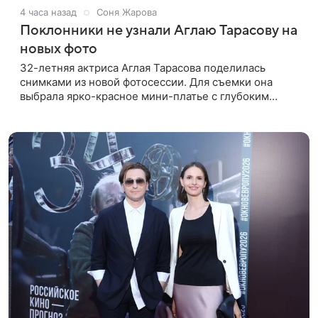
4 часа назад
Соня Жарова
Поклонники не узнали Аглаю Тарасову на
новых фото
32-летняя актриса Аглая Тарасова поделилась
снимками из новой фотосессии. Для съемки она
выбрала ярко-красное мини-платье с глубоким
вырезом и открытыми плечами. Наряд украшен
объемной драпировкой на талии и