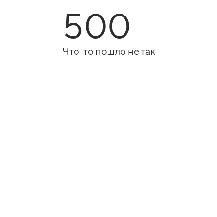
500
Что-то пошло не так