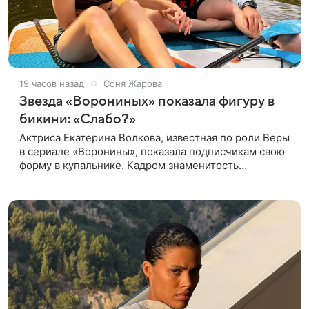
19 часов назад
Соня Жарова
Звезда «Ворониных» показала фигуру в
бикини: «Слабо?»
Актриса Екатерина Волкова, известная по роли Веры
в сериале «Воронины», показала подписчикам свою
форму в купальнике. Кадром знаменитость
поделилась в личном блоге. 44-летняя Волкова
позировала в шоколадном