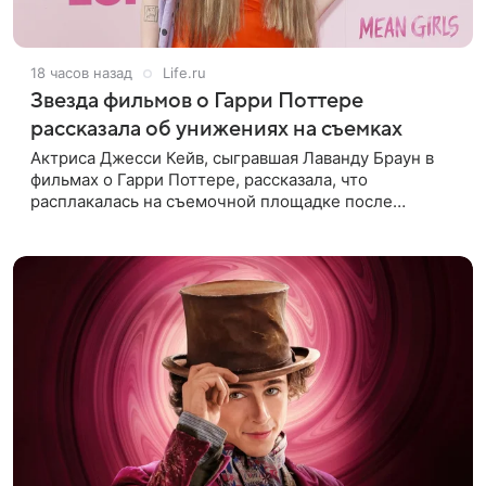
18 часов назад
Life.ru
Звезда фильмов о Гарри Поттере
рассказала об унижениях на съемках
Актриса Джесси Кейв, сыгравшая Лаванду Браун в
фильмах о Гарри Поттере, рассказала, что
расплакалась на съемочной площадке после
замечаний костюмера о ее весе. По словам
артистки, сотрудница команды даже