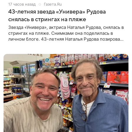
17 часов назад
Газета.Ru
43-летняя звезда «Универа» Рудова
снялась в стрингах на пляже
Звезда «Универа», актриса Наталья Рудова, снялась в
стрингах на пляже. Снимками она поделилась в
личном блоге. 43-летняя Наталья Рудова позировала
желтом лифе и черных стрингах с деталями из
золота. Волосы она