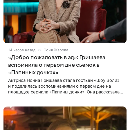
14 часов назад
Соня Жарова
«Добро пожаловать в ад»: Гришаева
вспомнила о первом дне съемок в
«Папиных дочках»
Актриса Нонна Гришаева стала гостьей «Шоу Воли»
и поделилась воспоминаниями о первом дне на
площадке сериала «Папины дочки». Она рассказала,
как впервые встретила своего экранного супруга
Андрея Леонова.