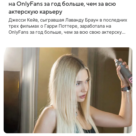
на OnlyFans за год больше, чем за всю
актерскую карьеру
Джесси Кейв, сыгравшая Лаванду Браун в последних
трех фильмах о Гарри Поттере, заработала на
OnlyFans за год больше, чем за всю свою актерскую
карьеру. Об этом она рассказала в интервью The
Times. «За один год