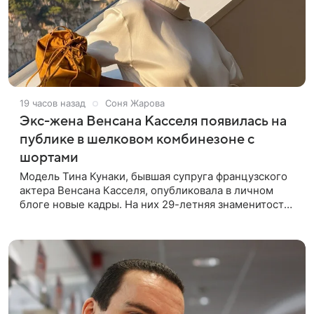
19 часов назад
Соня Жарова
Экс-жена Венсана Касселя появилась на
публике в шелковом комбинезоне с
шортами
Модель Тина Кунаки, бывшая супруга французского
актера Венсана Касселя, опубликовала в личном
блоге новые кадры. На них 29-летняя знаменитость
предстала перед подписчиками в белом шелковом
комбинезоне с