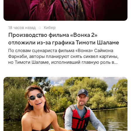
18 часов назад
Кибер
Производство фильма «Вонка 2»
отложили из-за графика Тимоти Шаламе
По словам сценариста фильма «Вонка» Саймона
Фарнэби, авторы планируют снять сиквел картины,
но Тимоти Шаламе, исполнивший главную роль в
первой части, не может найти места в расписании
для съемок. Фарнэби