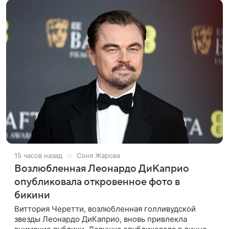
15 часов назад
Соня Жарова
Возлюбленная Леонардо ДиКаприо
опубликовала откровенное фото в
бикини
Виттория Черетти, возлюбленная голливудской
звезды Леонардо ДиКаприо, вновь привлекла