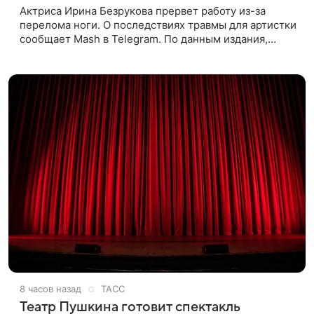
Актриса Ирина Безрукова прервет работу из-за
перелома ноги. О последствиях травмы для артистки
сообщает Mash в Telegram. По данным издания,
Безрукова пропустит 15 спектаклей — восемь
показов «Женитьбы Фигаро»,
8 часов назад
ТАСС
Театр Пушкина готовит спектакль