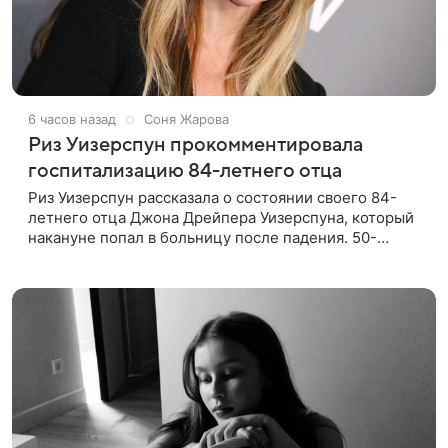
6 часов назад
Соня Жарова
Риз Уизерспун прокомментировала
госпитализацию 84-летнего отца
Риз Уизерспун рассказала о состоянии своего 84-
летнего отца Джона Дрейпера Уизерспуна, который
накануне попал в больницу после падения. 50-
летняя актриса сообщила, что сейчас с ним все в
порядке. «Я хочу, чтобы