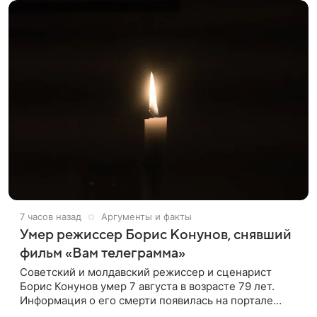
7 часов назад
Аргументы и факты
Умер режиссер Борис Конунов, снявший
фильм «Вам телеграмма»
Советский и молдавский режиссер и сценарист
Борис Конунов умер 7 августа в возрасте 79 лет.
Информация о его смерти появилась на портале
«Кино-Театр. Ру». О кончине кинематографиста