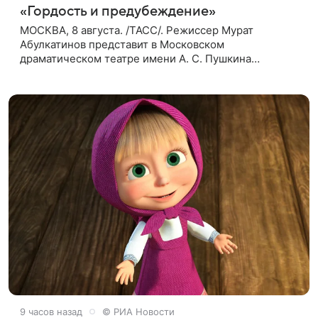
«Гордость и предубеждение»
МОСКВА, 8 августа. /ТАСС/. Режиссер Мурат
Абулкатинов представит в Московском
драматическом театре имени А. С. Пушкина
спектакль «Гордость и предубеждение» по
одноименному роману английской писательницы
XVIII —
9 часов назад
© РИА Новости