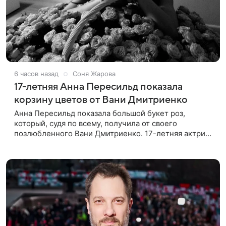
6 часов назад
Соня Жарова
17-летняя Анна Пересильд показала
корзину цветов от Вани Дмитриенко
Анна Пересильд показала большой букет роз,
который, судя по всему, получилa от своего
позлюбленного Вани Дмитриенко. 17-летняя актриса
опубликовала в соцсетях фотографии с цветами и
подписала их словами: «Я