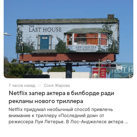
7 часов назад
Соня Жарова
Netflix запер актера в билборде ради
рекламы нового триллера
Netflix придумал необычный способ привлечь
внимание к триллеру «Последний дом» от
режиссера Луи Летерье. В Лос-Анджелесе актера на
два дня поселили внутри рекламного билборда,
оформленного как фасад жилого