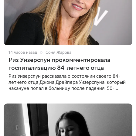
14 часов назад
Соня Жарова
Риз Уизерспун прокомментировала
госпитализацию 84-летнего отца
Риз Уизерспун рассказала о состоянии своего 84-
летнего отца Джона Дрейпера Уизерспуна, который
накануне попал в больницу после падения. 50-
летняя актриса сообщила, что сейчас с ним все в
порядке. «Я хочу, чтобы