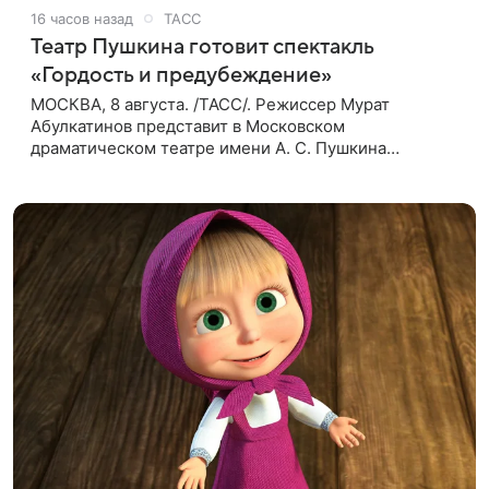
16 часов назад
ТАСС
Театр Пушкина готовит спектакль
«Гордость и предубеждение»
МОСКВА, 8 августа. /ТАСС/. Режиссер Мурат
Абулкатинов представит в Московском
драматическом театре имени А. С. Пушкина
спектакль «Гордость и предубеждение» по
одноименному роману английской писательницы
XVIII —