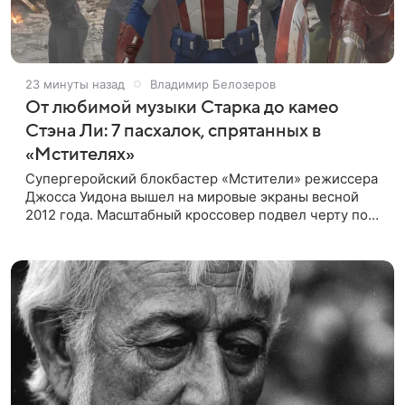
23 минуты назад
Владимир Белозеров
От любимой музыки Старка до камео
Стэна Ли: 7 пасхалок, спрятанных в
«Мстителях»
Супергеройский блокбастер «Мстители» режиссера
Джосса Уидона вышел на мировые экраны весной
2012 года. Масштабный кроссовер подвел черту под
первой фазой медиафраншизы Marvel и заложил
основу для дальнейшего