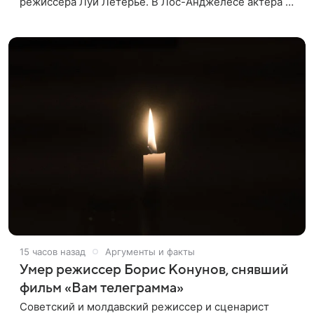
режиссера Луи Летерье. В Лос-Анджелесе актера на
два дня поселили внутри рекламного билборда,
оформленного как фасад жилого
15 часов назад
Аргументы и факты
Умер режиссер Борис Конунов, снявший
фильм «Вам телеграмма»
Советский и молдавский режиссер и сценарист