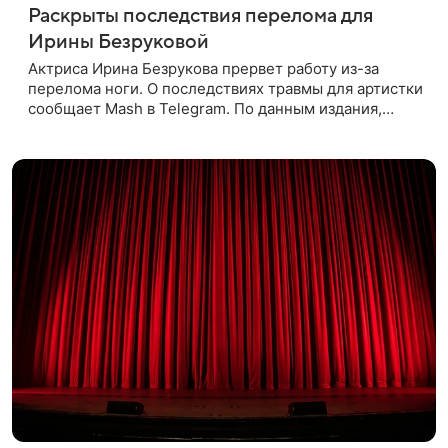
Раскрыты последствия перелома для
Ирины Безруковой
Актриса Ирина Безрукова прервет работу из-за
перелома ноги. О последствиях травмы для артистки
сообщает Mash в Telegram. По данным издания,
Безрукова пропустит 15 спектаклей — восемь
показов «Женитьбы Фигаро»,