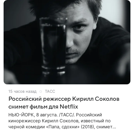
15 часов назад
ТАСС
Российский режиссер Кирилл Соколов
снимет фильм для Netflix
НЬЮ-ЙОРК, 8 августа. /ТАСС/. Российский
кинорежиссер Кирилл Соколов, известный по
черной комедии «Папа, сдохни» (2018), снимет
научно-фантастический триллер Blur для