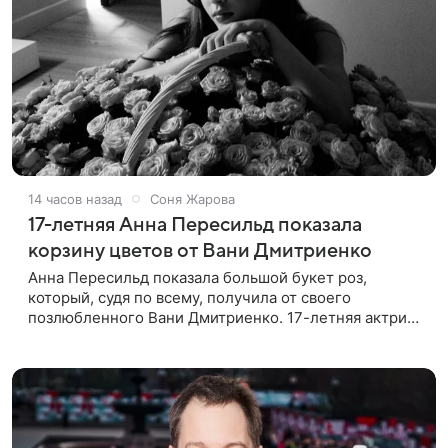
14 часов назад
Соня Жарова
17-летняя Анна Пересильд показала
корзину цветов от Вани Дмитриенко
Анна Пересильд показала большой букет роз,
который, судя по всему, получилa от своего
позлюбленного Вани Дмитриенко. 17-летняя актриса
опубликовала в соцсетях фотографии с цветами и
подписала их словами: «Я