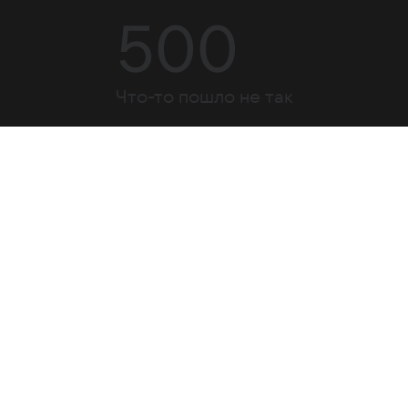
500
Что-то пошло не так