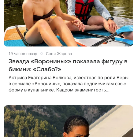
19 часов назад
Соня Жарова
Звезда «Ворониных» показала фигуру в
бикини: «Слабо?»
Актриса Екатерина Волкова, известная по роли Веры
в сериале «Воронины», показала подписчикам свою
форму в купальнике. Кадром знаменитость
поделилась в личном блоге. 44-летняя Волкова
позировала в шоколадном