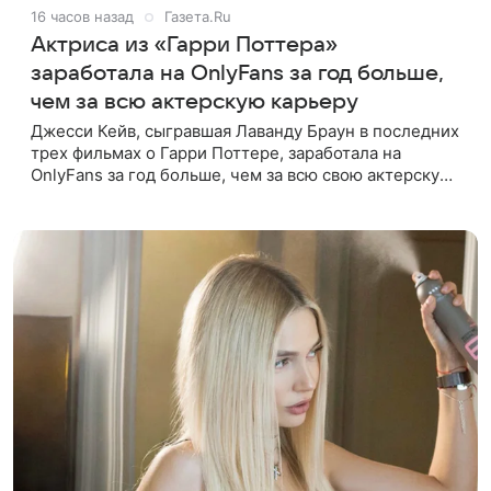
16 часов назад
Газета.Ru
Актриса из «Гарри Поттера»
заработала на OnlyFans за год больше,
чем за всю актерскую карьеру
Джесси Кейв, сыгравшая Лаванду Браун в последних
трех фильмах о Гарри Поттере, заработала на
OnlyFans за год больше, чем за всю свою актерскую
карьеру. Об этом она рассказала в интервью The
Times. «За один год