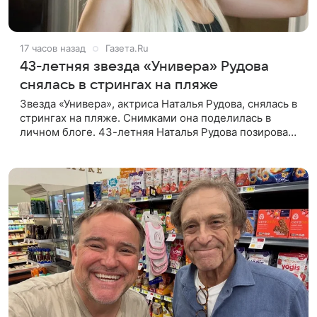
17 часов назад
Газета.Ru
43-летняя звезда «Универа» Рудова
снялась в стрингах на пляже
Звезда «Универа», актриса Наталья Рудова, снялась в
стрингах на пляже. Снимками она поделилась в
личном блоге. 43-летняя Наталья Рудова позировала
желтом лифе и черных стрингах с деталями из
золота. Волосы она