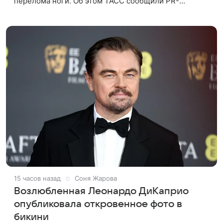
перелома ноги. Об этом ТАСС сообщили PR-
директор артистки Станислав Влайку и пресс-
атташе Московского
15 часов назад
Соня Жарова
Возлюбленная Леонардо ДиКаприо
опубликовала откровенное фото в
бикини