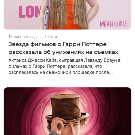
18 часов назад
Life.ru
Звезда фильмов о Гарри Поттере
рассказала об унижениях на съемках
Актриса Джесси Кейв, сыгравшая Лаванду Браун в
фильмах о Гарри Поттере, рассказала, что
расплакалась на съемочной площадке после
замечаний костюмера о ее весе. По словам
артистки, сотрудница команды даже