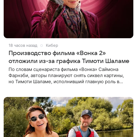
18 часов назад
Кибер
Производство фильма «Вонка 2»
отложили из-за графика Тимоти Шаламе
По словам сценариста фильма «Вонка» Саймона
Фарнэби, авторы планируют снять сиквел картины,
но Тимоти Шаламе, исполнивший главную роль в
первой части, не может найти места в расписании
для съемок. Фарнэби