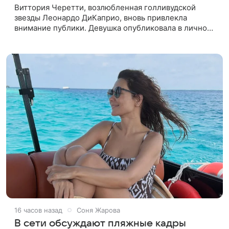
Виттория Черетти, возлюбленная голливудской
звезды Леонардо ДиКаприо, вновь привлекла
внимание публики. Девушка опубликовала в личном
блоге свежие кадры, на которых позирует в
откровенном наряде. На фото,
16 часов назад
Соня Жарова
В сети обсуждают пляжные кадры