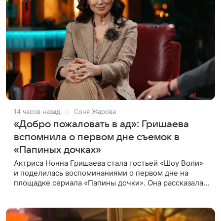
14 часов назад
Соня Жарова
«Добро пожаловать в ад»: Гришаева
вспомнила о первом дне съемок в
«Папиных дочках»
Актриса Нонна Гришаева стала гостьей «Шоу Воли»
и поделилась воспоминаниями о первом дне на
площадке сериала «Папины дочки». Она рассказала,
как впервые встретила своего экранного супруга
Андрея Леонова.