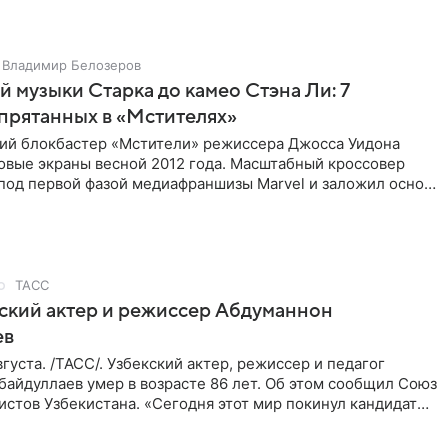
Владимир Белозеров
 музыки Старка до камео Стэна Ли: 7
спрятанных в «Мстителях»
ий блокбастер «Мстители» режиссера Джосса Уидона
овые экраны весной 2012 года. Масштабный кроссовер
под первой фазой медиафраншизы Marvel и заложил основу
его
ТАСС
ский актер и режиссер Абдуманнон
ев
густа. /ТАСС/. Узбекский актер, режиссер и педагог
айдуллаев умер в возрасте 86 лет. Об этом сообщил Союз
стов Узбекистана. «Сегодня этот мир покинул кандидат