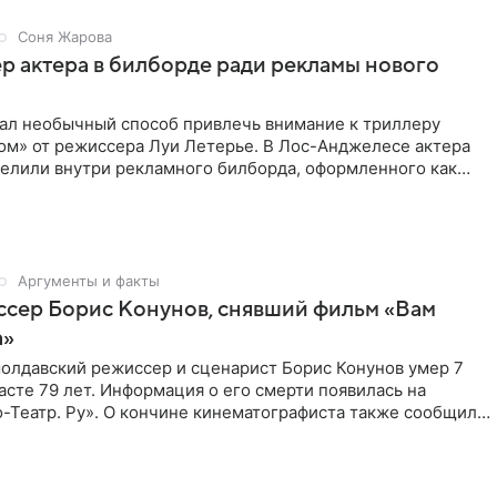
Соня Жарова
пер актера в билборде ради рекламы нового
мал необычный способ привлечь внимание к триллеру
ом» от режиссера Луи Летерье. В Лос-Анджелесе актера
селили внутри рекламного билборда, оформленного как
Аргументы и факты
ссер Борис Конунов, снявший фильм «Вам
а»
молдавский режиссер и сценарист Борис Конунов умер 7
расте 79 лет. Информация о его смерти появилась на
-Театр. Ру». О кончине кинематографиста также сообщило
о