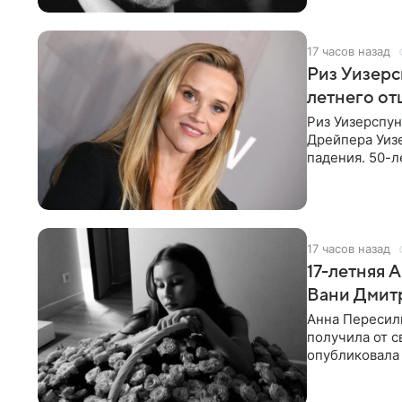
17 часов назад
Риз Уизер
летнего от
Риз Уизерспун
Дрейпера Уизе
падения. 50-л
«Я хочу, чтоб
17 часов назад
17-летняя 
Вани Дмит
Анна Пересиль
получилa от с
опубликовала 
«Я