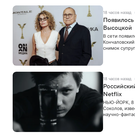
18 часов назад
Появилось
Высоцкой
В сети появил
Кончаловский
снимок супруг
Кончаловский
18 часов назад
Российски
Netflix
НЬЮ-ЙОРК, 8 
Соколов, изве
научно-фантас
Об этом