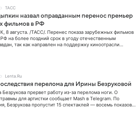
ТАСС
Цыпкин назвал оправданным перенос премьер
х фильмов в РФ
 8 августа. /ТАСС/. Перенес показа зарубежных фильмов
 РФ на более поздний срок в угоду отечественным
вдан, так как направлен на поддержку киноотрасли
м мнением
Lenta.Ru
оследствия перелома для Ирины Безруковой
 Безрукова прервет работу из-за перелома ноги. О
травмы для артистки сообщает Mash в Telegram. По
я, Безрукова пропустит 15 спектаклей — восемь показов
гаро»,