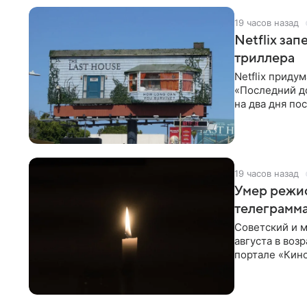
19 часов назад
Netflix за
триллера
Netflix приду
«Последний д
на два дня по
фасад жилого
19 часов назад
Умер режи
телеграмм
Советский и 
августа в воз
портале «Кино
Министерств