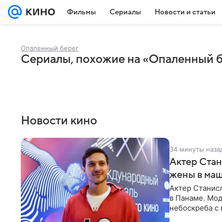
Фильмы
Сериалы
Новости и статьи
Опаленный берег
Сериалы, похожие на «Опаленный 
Новости кино
34 минуты наза
Актер Стан
жены в маш
Актер Станис
в Панаме. Мод
небоскреба с 
добраться до