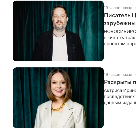
19 часов назад
Писатель 
зарубежны
НОВОСИБИРСК,
в кинотеатрах
проектам опра
страны. Таки
19 часов назад
Раскрыты п
Актриса Ирина
последствиях 
данным издани
«Женитьбы Фи