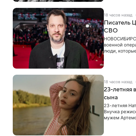
18 часов назад
Писатель Ц
СВО
НОВОСИБИРСК,
военной опер
люди, которы
кулуарах
18 часов назад
23-летняя 
сына
23-летняя Нат
Внучка режисс
мужем Артемо
Среди прочих