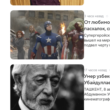
3 часа назад
От любимой
пасхалок, 
Супергеройск
вышел на мир
подвел черту 
для дальнейш
17 часов назад
Умер узбек
Убайдулла
ТАШКЕНТ, 8 ав
Абдуманнон Уб
кинематографи
искусств,