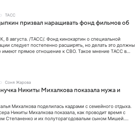
ТАСС
ыпкин призвал наращивать фонд фильмов об
 8 августа. /ТАСС/. Фонд кинокартин о специальной
ации следует постепенно расширять, но делать это должны
е имеют прямое отношение к СВО. Такое мнение ТАСС в
Соня Жарова
внучка Никиты Михалкова показала мужа и
алья Михалкова поделилась кадрами с семейного отдыха.
ера Никиты Михалкова показала, как проводит время с
м Степаненко и их полуторагодовалым сыном Мишей.
 в