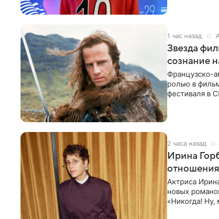
1 час назад
Звезда фил
сознание 
Французско-а
ролью в фильм
фестиваля в С
Инцидент
2 часа назад
Ирина Горб
отношения:
Актриса Ирина
новых романо
«Никогда! Ну,
нафиг не