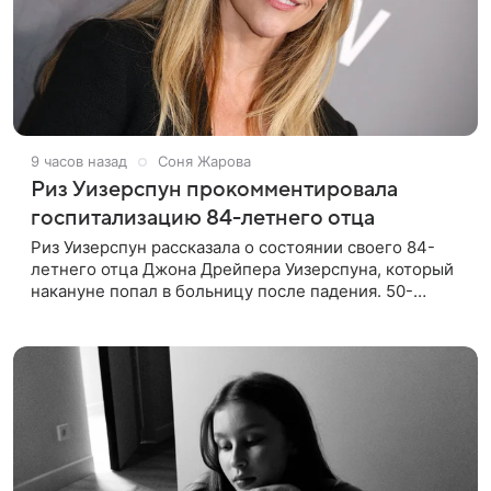
9 часов назад
Соня Жарова
Риз Уизерспун прокомментировала
госпитализацию 84-летнего отца
Риз Уизерспун рассказала о состоянии своего 84-
летнего отца Джона Дрейпера Уизерспуна, который
накануне попал в больницу после падения. 50-
летняя актриса сообщила, что сейчас с ним все в
порядке. «Я хочу, чтобы