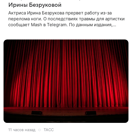
Ирины Безруковой
Актриса Ирина Безрукова прервет работу из-за
перелома ноги. О последствиях травмы для артистки
сообщает Mash в Telegram. По данным издания,
Безрукова пропустит 15 спектаклей — восемь
показов «Женитьбы Фигаро»,
11 часов назад
ТАСС