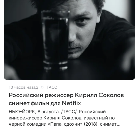
10 часов назад
ТАСС
Российский режиссер Кирилл Соколов
снимет фильм для Netflix
НЬЮ-ЙОРК, 8 августа. /ТАСС/. Российский
кинорежиссер Кирилл Соколов, известный по
черной комедии «Папа, сдохни» (2018), снимет
научно-фантастический триллер Blur для
стримингового сервиса Netflix. Об этом