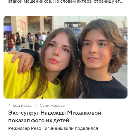
атакой мошенников. По словам актера, страницу его
магазина пытались удалить, но ее удалось частично
восстановить.
4 часа назад
Соня Жарова
Экс-супруг Надежды Михалковой
показал фото их детей
Режиссер Резо Гигинеишвили поделился