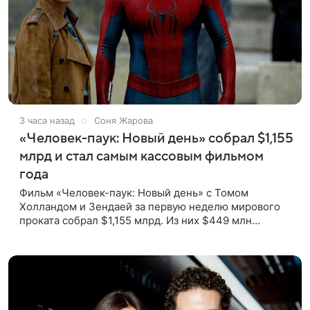
3 часа назад
Соня Жарова
«Человек-паук: Новый день» собрал $1,155
млрд и стал самым кассовым фильмом
года
Фильм «Человек-паук: Новый день» с Томом
Холландом и Зендаей за первую неделю мирового
проката собрал $1,155 млрд. Из них $449 млн
пришлись на Северную Америку — сообщает Variety.
Картина уже стала самым