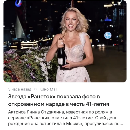
3 часа назад
Кино Mail
Звезда «Ранеток» показала фото в
откровенном наряде в честь 41-летия
Актриса Янина Студилина, известная по ролям в
сериале «Ранетки», отметила 41-летие. Свой день
рождения она встретила в Москве, прогуливаясь по
набережной. Для выхода звезда выбрала смелый