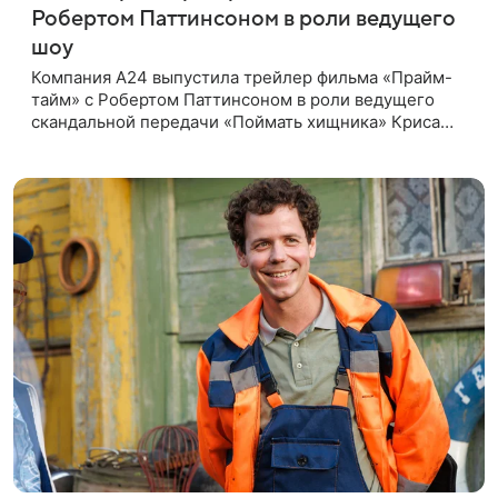
Робертом Паттинсоном в роли ведущего
шоу
Компания A24 выпустила трейлер фильма «Прайм-
тайм» с Робертом Паттинсоном в роли ведущего
скандальной передачи «Поймать хищника» Криса
Хансена. Психологический триллер расскажет о
пути Хансена к славе. В 2004