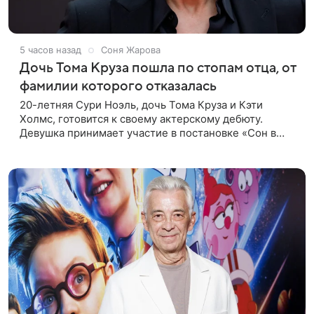
5 часов назад
Соня Жарова
Дочь Тома Круза пошла по стопам отца, от
фамилии которого отказалась
20-летняя Сури Ноэль, дочь Тома Круза и Кэти
Холмс, готовится к своему актерскому дебюту.
Девушка принимает участие в постановке «Сон в
летнюю ночь» по пьесе Уильяма Шекспира. В сети
появились фотографии с