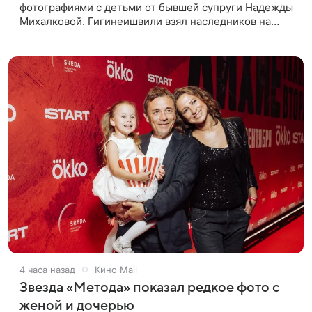
фотографиями с детьми от бывшей супруги Надежды
Михалковой. Гигинеишвили взял наследников на
отдых. На снимках дочь и сын экс-супругов позируют
рядом со стадионом. В поездке
4 часа назад
Кино Mail
Звезда «Метода» показал редкое фото с
женой и дочерью