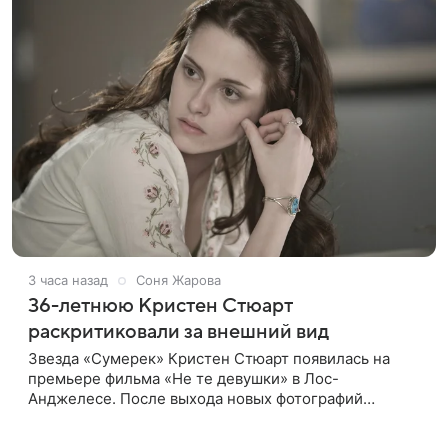
3 часа назад
Соня Жарова
36-летнюю Кристен Стюарт
раскритиковали за внешний вид
Звезда «Сумерек» Кристен Стюарт появилась на
премьере фильма «Не те девушки» в Лос-
Анджелесе. После выхода новых фотографий
актрисы пользователи соцсетей вновь заговорили о
том, как сильно она изменилась со