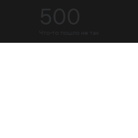
500
Что-то пошло не так