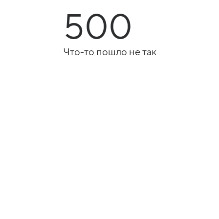
500
Что-то пошло не так