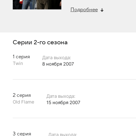
Хилл
,
Тоби
Подробнее
Эшборн
,
Л
Эддисон
Серии 2-го сезона
1 серия
Дата выхода:
Twin
8 ноября 2007
2 серия
Дата выхода:
Old Flame
15 ноября 2007
3 серия
Дата выхода: