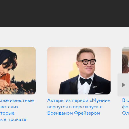
даже известные
Актеры из первой «Мумии»
В 
оветских
вернутся в перезапуск с
фо
оторые
Бренданом Фрейзером
Ол
ь в прокате