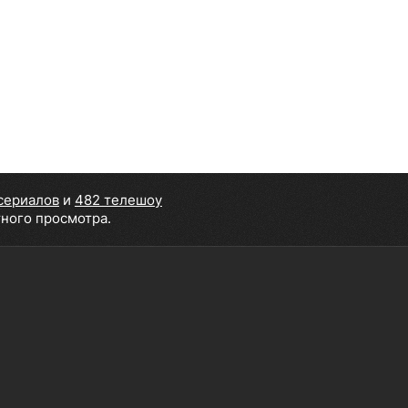
сериалов
и
482 телешоу
тного просмотра.