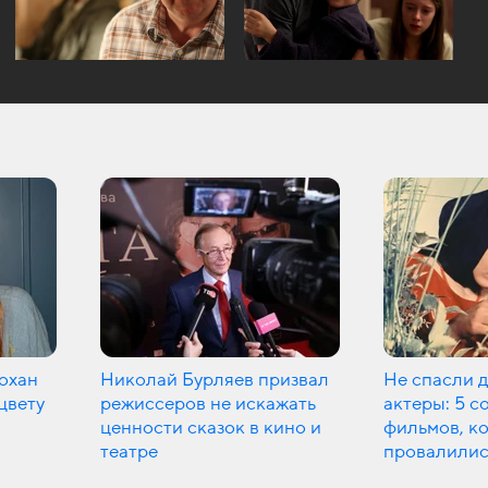
охан
Николай Бурляев призвал
Не спасли 
цвету
режиссеров не искажать
актеры: 5 с
ценности сказок в кино и
фильмов, к
театре
провалилис