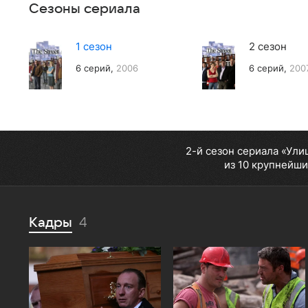
Сезоны сериала
1 сезон
2 сезон
6 серий,
2006
6 серий,
200
2-й сезон сериала «Ули
из 10 крупнейши
Кадры
4