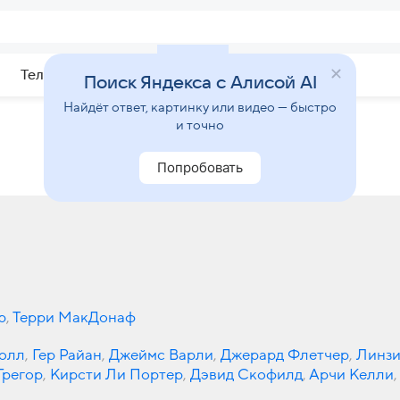
Телепрограмма
Звезды
Поиск Яндекса с Алисой AI
Найдёт ответ, картинку или видео — быстро
и точно
Попробовать
р
,
Терри МакДонаф
олл
,
Гер Райан
,
Джеймс Варли
,
Джерард Флетчер
,
Линзи
Грегор
,
Кирсти Ли Портер
,
Дэвид Скофилд
,
Арчи Келли
,
этт Смит
,
Джулия Форд
,
Марк Бентон
,
Винсент Риган
,