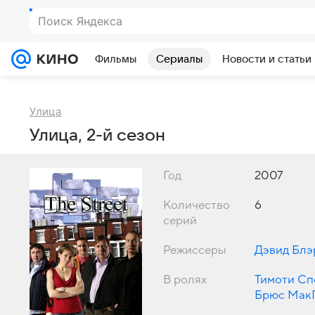
Поиск Яндекса
Фильмы
Сериалы
Новости и статьи
Улица
Улица, 2-й сезон
Год
2007
Количество
6
серий
Режиссеры
Дэвид Блэ
В ролях
Тимоти Сп
Брюс Мак
Синнотт
,
М