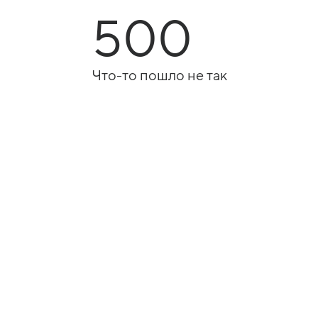
500
Что-то пошло не так