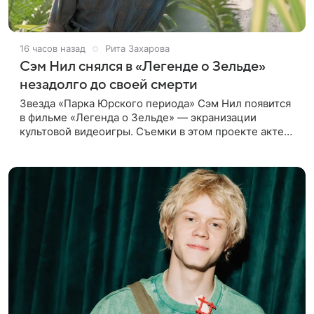
16 часов назад
Рита Захарова
Сэм Нил снялся в «Легенде о Зельде»
незадолго до своей смерти
Звезда «Парка Юрского периода» Сэм Нил появится
в фильме «Легенда о Зельде» — экранизации
культовой видеоигры. Съемки в этом проекте актер
завершил незадолго до ухода из жизни, сообщает
Deadline. События фильма