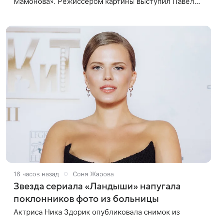
Мамонова». Режиссером картины выступил Павел
Лунгин, который снимал музыканта в культовых
лентах «Такси-блюз» и «Остров». Новая работа
16 часов назад
Соня Жарова
Звезда сериала «Ландыши» напугала
поклонников фото из больницы
Актриса Ника Здорик опубликовала снимок из