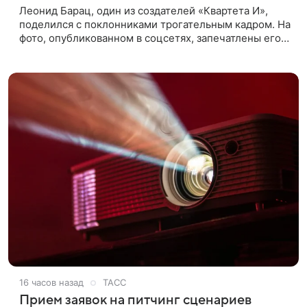
Леонид Барац, один из создателей «Квартета И»,
поделился с поклонниками трогательным кадром. На
фото, опубликованном в соцсетях, запечатлены его
дочь и внучка. Актер, известный по фильму «О чем
говорят
16 часов назад
ТАСС
Прием заявок на питчинг сценариев