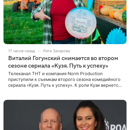
17 часов назад
Рита Захарова
Виталий Гогунский снимается во втором
сезоне сериала «Кузя. Путь к успеху»
Телеканал ТНТ и компания Norm Production
приступили к съемкам второго сезона комедийного
сериала «Кузя. Путь к успеху». К роли Кузи вернется
Виталий Гогунский. Вместе с ним в новом сезоне
сыграют Денис Бузин,