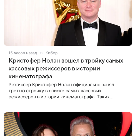
15 часов назад
Кибер
Кристофер Нолан вошел в тройку самых
кассовых режиссеров в истории
кинематографа
Режиссер Кристофер Нолан официально занял
третью строчку в списке самых кассовых
режиссеров в истории кинематографа. Таких
результатов ему помогла добиться «Одиссея»,
вышедшая 17 июля и собравшая на момент