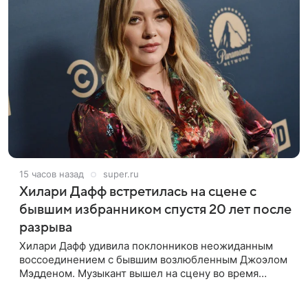
15 часов назад
super.ru
Хилари Дафф встретилась на сцене с
бывшим избранником спустя 20 лет после
разрыва
Хилари Дафф удивила поклонников неожиданным
воссоединением с бывшим возлюбленным Джоэлом
Мэдденом. Музыкант вышел на сцену во время
концерта певицы в Нью-Йорке в рамках ее мирового
тура «The Lucky Me» — спустя