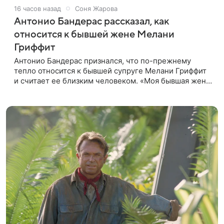
16 часов назад
Соня Жарова
Антонио Бандерас рассказал, как
относится к бывшей жене Мелани
Гриффит
Антонио Бандерас признался, что по-прежнему
тепло относится к бывшей супруге Мелани Гриффит
и считает ее близким человеком. «Моя бывшая жена
если и не мой лучший друг, то один из лучших», —
отметил актер. По