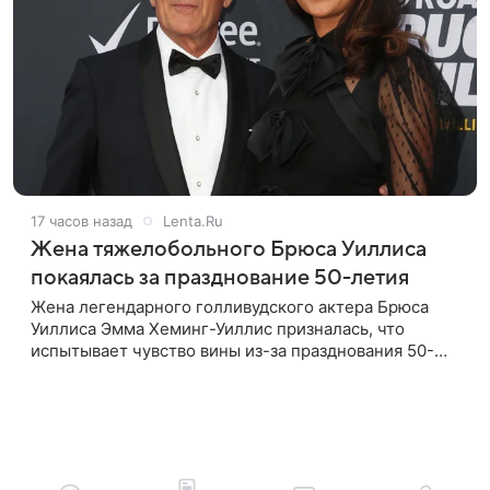
17 часов назад
Lenta.Ru
Жена тяжелобольного Брюса Уиллиса
покаялась за празднование 50-летия
Жена легендарного голливудского актера Брюса
Уиллиса Эмма Хеминг-Уиллис призналась, что
испытывает чувство вины из-за празднования 50-
летия на фоне тяжелой болезни мужа. Об этом
пишет Daily Mail. Эмма заявила,