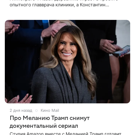
опытного главврача клиники, а Константин
Белошапка — молодого хирурга. Виктор Живых
уверен в своей гениальности
2 дня назад
Кино Mail
Про Меланию Трамп снимут
документальный сериал
Студия Amazon вместе с Меланией Трамп готовит