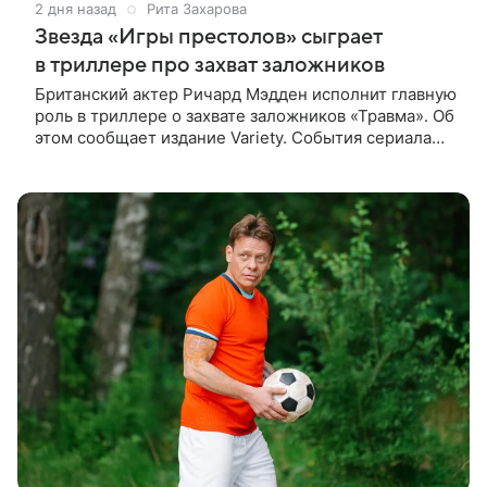
2 дня назад
Рита Захарова
Звезда «Игры престолов» сыграет
в триллере про захват заложников
Британский актер Ричард Мэдден исполнит главную
роль в триллере о захвате заложников «Травма». Об
этом сообщает издание Variety. События сериала
разворачиваются в лондонской больнице, которую
захватывают