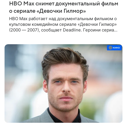
HBO Max снимет документальный фильм
о сериале «Девочки Гилмор»
HBO Max работает над документальным фильмом о
культовом комедийном сериале «Девочки Гилмор»
(2000 — 2007), сообщает Deadline. Героини сериала
— молодая, немного инфантильная мать Лорелай и
ее не по годам