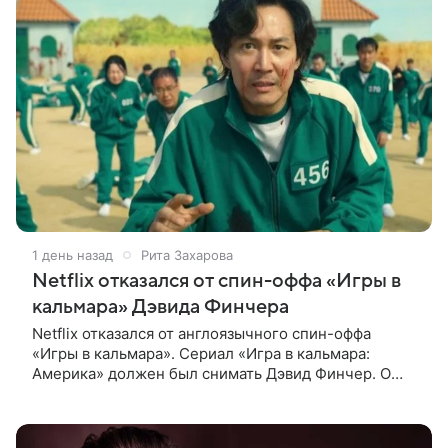
1 день назад
Рита Захарова
Netflix отказался от спин-оффа «Игры в
кальмара» Дэвида Финчера
Netflix отказался от англоязычного спин-оффа
«Игры в кальмара». Сериал «Игра в кальмара:
Америка» должен был снимать Дэвид Финчер. О
решении стримингового гиганта сообщает The
Playlist. О возможном расширении