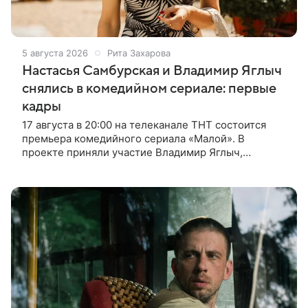
5 августа 2026
Рита Захарова
Настасья Самбурская и Владимир Яглыч
снялись в комедийном сериале: первые
кадры
17 августа в 20:00 на телеканале ТНТ состоится
премьера комедийного сериала «Малой». В
проекте приняли участие Владимир Яглыч,
Тимофей Кочнев и Настасья Самбурская. В центре
сюжета — двое полицейских из одного