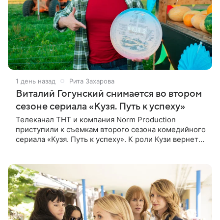
1 день назад
Рита Захарова
Виталий Гогунский снимается во втором
сезоне сериала «Кузя. Путь к успеху»
Телеканал ТНТ и компания Norm Production
приступили к съемкам второго сезона комедийного
сериала «Кузя. Путь к успеху». К роли Кузи вернется
Виталий Гогунский. Вместе с ним в новом сезоне
сыграют Денис Бузин,