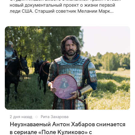
новый документальный проект о жизни первой
леди США. Старший советник Мелании Марк
Бекман рассказал об этом в эфире программы Real
America’s Voice. По словам
2 дня назад
Рита Захарова
Неузнаваемый Антон Хабаров снимается
в сериале «Поле Куликово» с