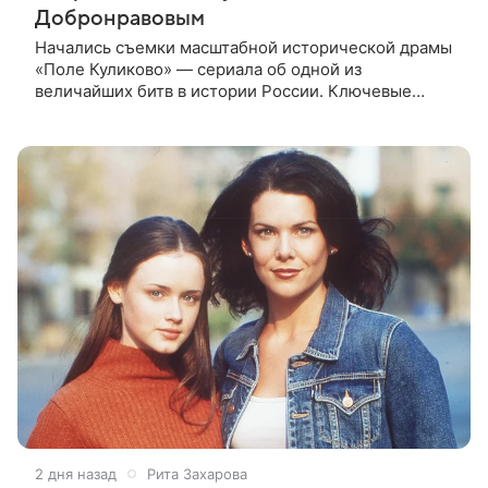
Добронравовым
Начались съемки масштабной исторической драмы
«Поле Куликово» — сериала об одной из
величайших битв в истории России. Ключевые
исторические роли — Дмитрия Донского и Сергия
Радонежского — исполнят Антон Хабаров
2 дня назад
Рита Захарова