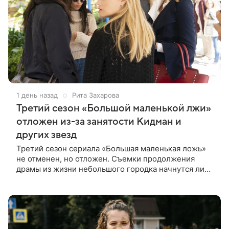
1 день назад
Рита Захарова
Третий сезон «Большой маленькой лжи»
отложен из-за занятости Кидман и
других звезд
Третий сезон сериала «Большая маленькая ложь»
не отменен, но отложен. Съемки продолжения
драмы из жизни небольшого городка начнутся лишь
через полтора года, когда графики Николь Кидман и
других актрис совпадут.