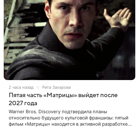
2 часа назад
Рита Захарова
Пятая часть «Матрицы» выйдет после
2027 года
Warner Bros. Discovery подтвердила планы
относительно будущего культовой франшизы: пятый
фильм «Матрицы» находится в активной разработке
и, вероятно, выйдет после 2027 года. Информация
появилась в отчете