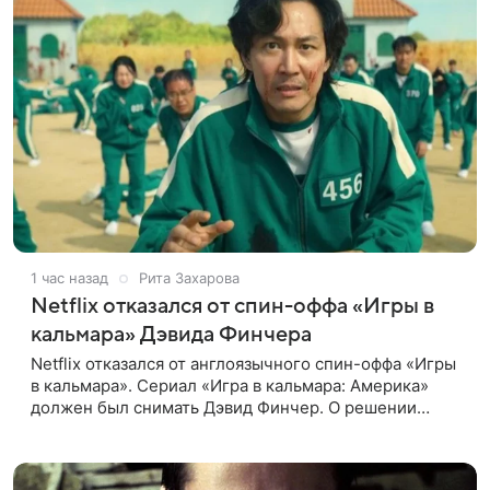
1 час назад
Рита Захарова
Netflix отказался от спин-оффа «Игры в
кальмара» Дэвида Финчера
Netflix отказался от англоязычного спин-оффа «Игры
в кальмара». Сериал «Игра в кальмара: Америка»
должен был снимать Дэвид Финчер. О решении
стримингового гиганта сообщает The Playlist. О
возможном расширении