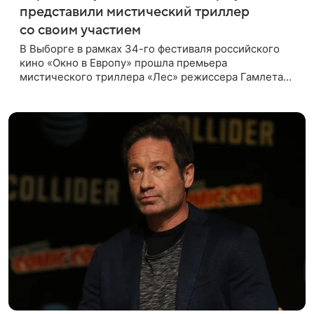
представили мистический триллер
со своим участием
В Выборге в рамках 34-го фестиваля российского
кино «Окно в Европу» прошла премьера
мистического триллера «Лес» режиссера Гамлета
Дульяна («Мы»). Первым зрителям фильм
представили режиссер, члены съемочной