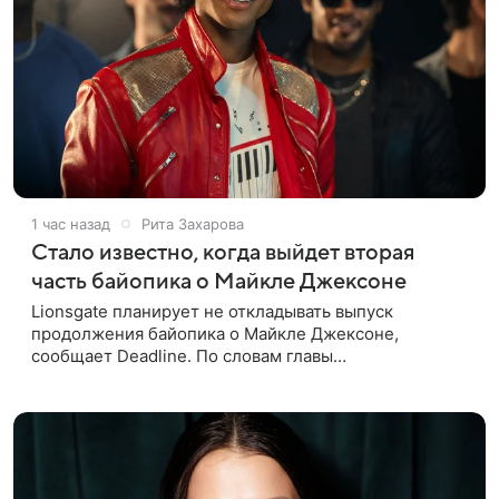
1 час назад
Рита Захарова
Стало известно, когда выйдет вторая
часть байопика о Майкле Джексоне
Lionsgate планирует не откладывать выпуск
продолжения байопика о Майкле Джексоне,
сообщает Deadline. По словам главы
кинонаправления студии Адама Фогельсона,
производство второй части «Майкла» начнется в
конце