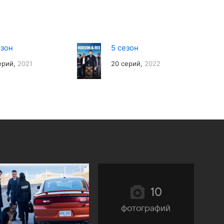
езон
5 сезон
ерий,
2021
20 серий,
2022
10
фотографий