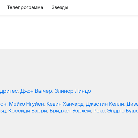
Телепрограмма
Звезды
одригес
,
Джон Ватчер
,
Элинор Линдо
дон
,
Мэйко Нгуйен
,
Кевин Ханчард
,
Джастин Келли
,
Диз
ьд
,
Кэссиди Барри
,
Бриджет Уэрхем
,
Рекс
,
Эндрю Буш
р
,
Равен Дауда
,
Аманда Экьюри