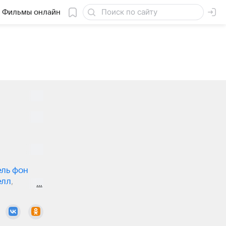
Фильмы онлайн
ель фон
елл
,