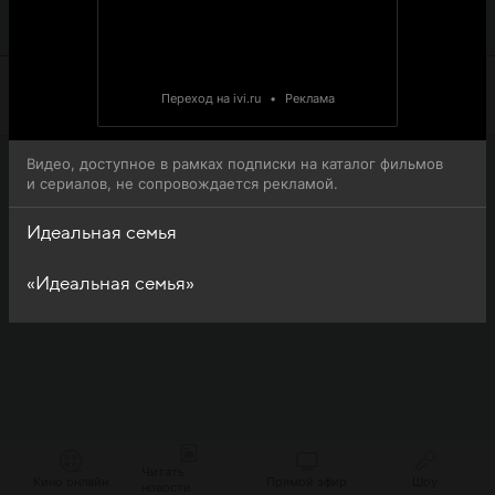
семья (A casa tutti bene - La serie) доступна для онлайн-
просмотра.
Переход на ivi.ru
•
Реклама
Видео, доступное в рамках подписки на каталог фильмов
и сериалов, не сопровождается рекламой.
Идеальная семья
«Идеальная семья»
Читать
Кино онлайн
Прямой эфир
Шоу
новости