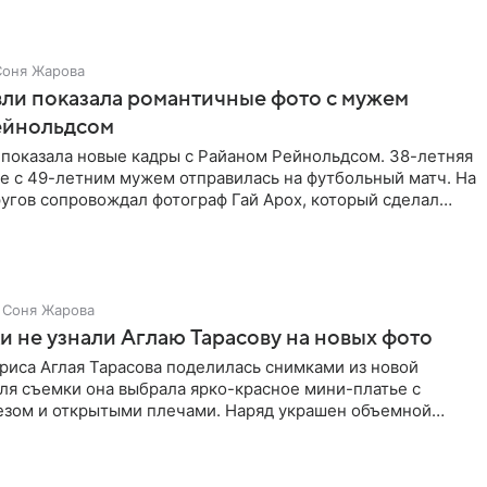
Соня Жарова
ли показала романтичные фото с мужем
ейнольдсом
 показала новые кадры с Райаном Рейнольдсом. 38-летняя
е с 49-летним мужем отправилась на футбольный матч. На
угов сопровождал фотограф Гай Арох, который сделал
Соня Жарова
 не узнали Аглаю Тарасову на новых фото
риса Аглая Тарасова поделилась снимками из новой
ля съемки она выбрала ярко-красное мини-платье с
езом и открытыми плечами. Наряд украшен объемной
а талии и