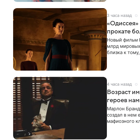
3 часа назад
«Одиссея»
прокате бо
Новый фильм 
млрд мировых
близка к тому
режиссера. С
4 часа назад
Возраст им
героев нам
Марлон Бранд
создал в нем 
мафиозного кл
картину