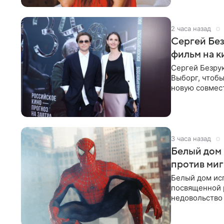
2 часа назад
Сергей Без
фильм на 
Сергей Безрук
Выборг, чтобы
новую совмес
рассказывает 
3 часа назад
Белый дом 
против ми
Белый дом исп
посвященной 
недовольство
супергерой о