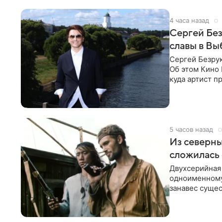
4 часа назад
Сергей Без
славы в Вы
Сергей Безрук
Об этом Кино 
куда артист п
детски».
5 часов назад
Из северны
сложилась 
Двухсерийная
одноименному
занавес сущес
режиссерской