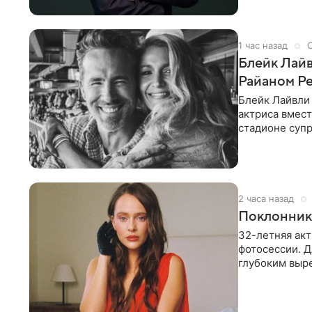
1 час назад
Блейк Лайв
Райаном Р
Блейк Лайвли
актриса вмест
стадионе супр
серию
2 часа назад
Поклонники
32-летняя акт
фотосессии. Д
глубоким выр
драпировкой н