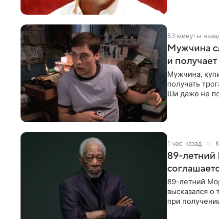
53 минуты наза
Мужчина сл
и получает
Мужчина, куп
получать трог
Ши даже не п
комиксам
1 час назад
К
89-летний 
соглашаетс
89-летний Мор
высказался о 
при получени
было бы