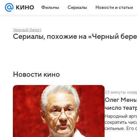
Фильмы
Сериалы
Новости и статьи
Черный берет
Сериалы, похожие на «Черный бере
Новости кино
23 минуты наза
Олег Меньш
число теат
Народный арт
сократить чис
сильные. Его 
посетовал на 