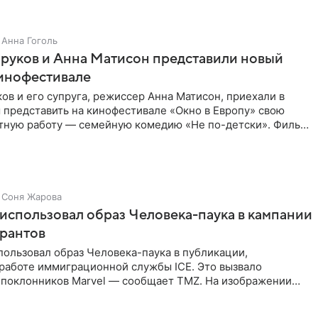
Анна Гоголь
руков и Анна Матисон представили новый
кинофестивале
ов и его супруга, режиссер Анна Матисон, приехали в
 представить на кинофестивале «Окно в Европу» свою
тную работу — семейную комедию «Не по-детски». Фильм
об
Соня Жарова
использовал образ Человека-паука в кампании
грантов
ользовал образ Человека-паука в публикации,
работе иммиграционной службы ICE. Это вызвало
 поклонников Marvel — сообщает TMZ. На изображении
путывает паутиной