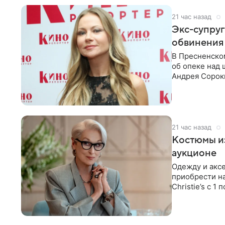
21 час назад
Экс-супру
обвинения 
В Пресненско
об опеке над
Андрея Сороки
Адвокаты
21 час назад
Костюмы из
аукционе
Одежду и аксе
приобрести н
Christie’s с 1
поддержку