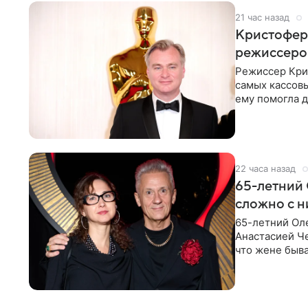
21 час назад
Кристофер 
режиссеров
Режиссер Кри
самых кассовы
ему помогла д
момент
22 часа назад
65-летний 
сложно с н
65-летний Ол
Анастасией Че
что жене быва