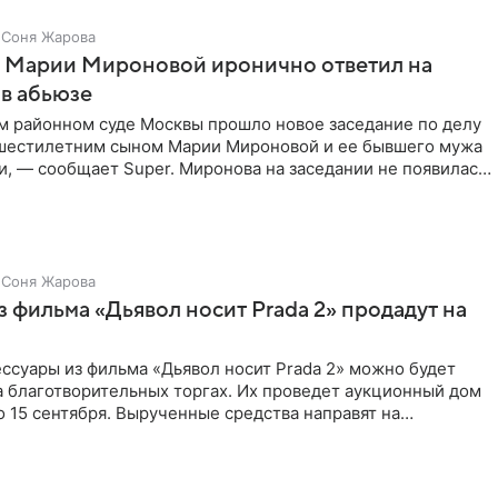
Соня Жарова
г Марии Мироновой иронично ответил на
в абьюзе
м районном суде Москвы прошло новое заседание по делу
 шестилетним сыном Марии Мироновой и ее бывшего мужа
, — сообщает Super. Миронова на заседании не появилась.
Соня Жарова
 фильма «Дьявол носит Prada 2» продадут на
ссуары из фильма «Дьявол носит Prada 2» можно будет
а благотворительных торгах. Их проведет аукционный дом
 по 15 сентября. Вырученные средства направят на