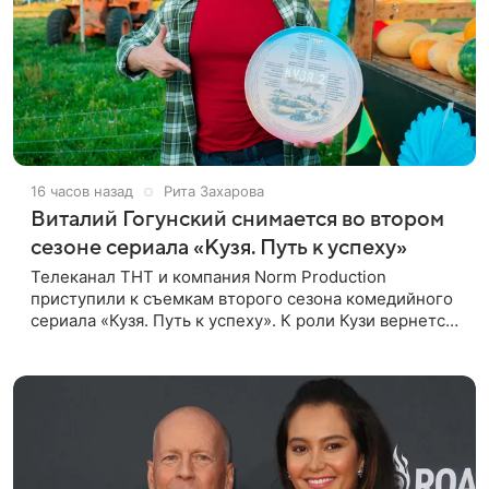
16 часов назад
Рита Захарова
Виталий Гогунский снимается во втором
сезоне сериала «Кузя. Путь к успеху»
Телеканал ТНТ и компания Norm Production
приступили к съемкам второго сезона комедийного
сериала «Кузя. Путь к успеху». К роли Кузи вернется
Виталий Гогунский. Вместе с ним в новом сезоне
сыграют Денис Бузин,