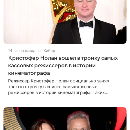
14 часов назад
Кибер
Кристофер Нолан вошел в тройку самых
кассовых режиссеров в истории
кинематографа
Режиссер Кристофер Нолан официально занял
третью строчку в списке самых кассовых
режиссеров в истории кинематографа. Таких
результатов ему помогла добиться «Одиссея»,
вышедшая 17 июля и собравшая на момент