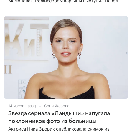
Мамонова». Режиссером картины выступил Павел
Лунгин, который снимал музыканта в культовых
лентах «Такси-блюз» и «Остров». Новая работа
14 часов назад
Соня Жарова
Звезда сериала «Ландыши» напугала
поклонников фото из больницы
Актриса Ника Здорик опубликовала снимок из