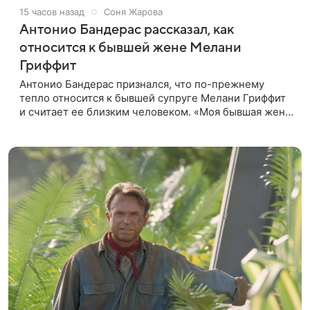
15 часов назад
Соня Жарова
Антонио Бандерас рассказал, как
относится к бывшей жене Мелани
Гриффит
Антонио Бандерас признался, что по-прежнему
тепло относится к бывшей супруге Мелани Гриффит
и считает ее близким человеком. «Моя бывшая жена
если и не мой лучший друг, то один из лучших», —
отметил актер. По