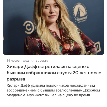
14 часов назад
super.ru
Хилари Дафф встретилась на сцене с
бывшим избранником спустя 20 лет после
разрыва
Хилари Дафф удивила поклонников неожиданным
воссоединением с бывшим возлюбленным Джоэлом
Мэдденом. Музыкант вышел на сцену во время
концерта певицы в Нью-Йорке в рамках ее мирового
тура «The Lucky Me» — спустя