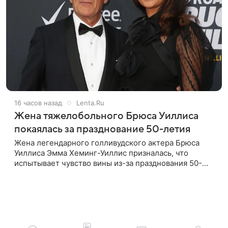
16 часов назад
Lenta.Ru
Жена тяжелобольного Брюса Уиллиса
покаялась за празднование 50-летия
Жена легендарного голливудского актера Брюса
Уиллиса Эмма Хеминг-Уиллис призналась, что
испытывает чувство вины из-за празднования 50-
летия на фоне тяжелой болезни мужа. Об этом
пишет Daily Mail. Эмма заявила,