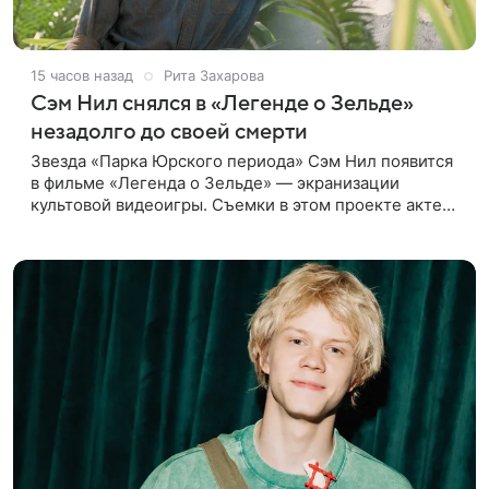
15 часов назад
Рита Захарова
Сэм Нил снялся в «Легенде о Зельде»
незадолго до своей смерти
Звезда «Парка Юрского периода» Сэм Нил появится
в фильме «Легенда о Зельде» — экранизации
культовой видеоигры. Съемки в этом проекте актер
завершил незадолго до ухода из жизни, сообщает
Deadline. События фильма