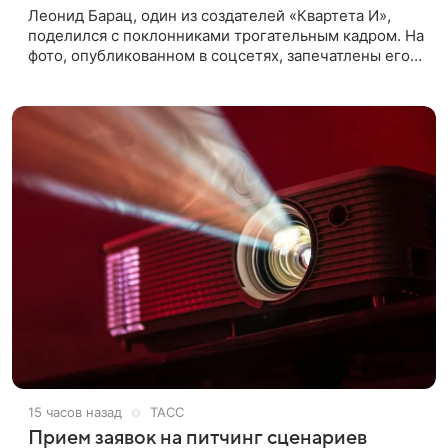
Леонид Барац, один из создателей «Квартета И»,
поделился с поклонниками трогательным кадром. На
фото, опубликованном в соцсетях, запечатлены его
дочь и внучка. Актер, известный по фильму «О чем
говорят
15 часов назад
ТАСС
Прием заявок на питчинг сценариев