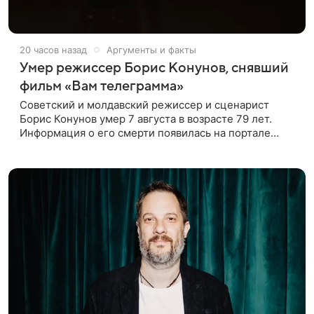
20 часов назад
Аргументы и факты
Умер режиссер Борис Конунов, снявший
фильм «Вам телеграмма»
Советский и молдавский режиссер и сценарист
Борис Конунов умер 7 августа в возрасте 79 лет.
Информация о его смерти появилась на портале
«Кино-Театр. Ру». О кончине кинематографиста
также сообщило Министерство