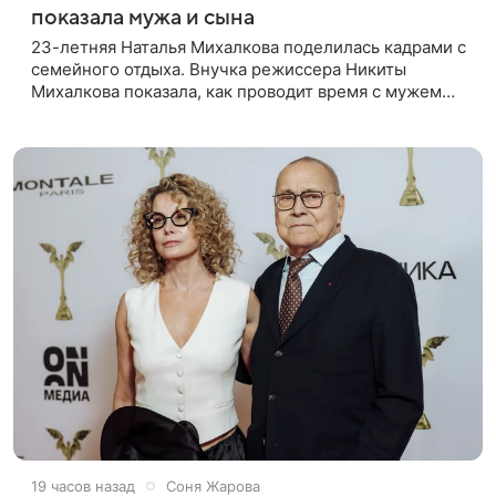
показала мужа и сына
23-летняя Наталья Михалкова поделилась кадрами с
семейного отдыха. Внучка режиссера Никиты
Михалкова показала, как проводит время с мужем
Артемом Степаненко и их полуторагодовалым
сыном Мишей. Среди прочих в
19 часов назад
Соня Жарова