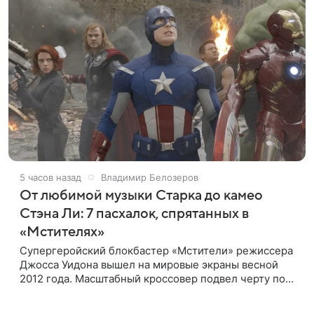
5 часов назад
Владимир Белозеров
От любимой музыки Старка до камео
Стэна Ли: 7 пасхалок, спрятанных в
«Мстителях»
Супергеройский блокбастер «Мстители» режиссера
Джосса Уидона вышел на мировые экраны весной
2012 года. Масштабный кроссовер подвел черту под
первой фазой медиафраншизы Marvel и заложил
основу для дальнейшего