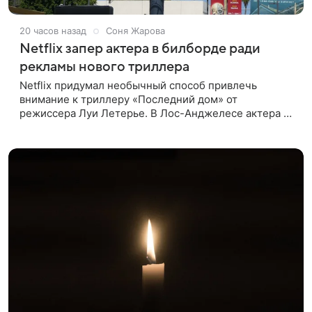
20 часов назад
Соня Жарова
Netflix запер актера в билборде ради
рекламы нового триллера
Netflix придумал необычный способ привлечь
внимание к триллеру «Последний дом» от
режиссера Луи Летерье. В Лос-Анджелесе актера на
два дня поселили внутри рекламного билборда,
оформленного как фасад жилого