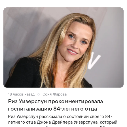
покинул кандидат искусств,
18 часов назад
Соня Жарова
Риз Уизерспун прокомментировала
госпитализацию 84-летнего отца
Риз Уизерспун рассказала о состоянии своего 84-
летнего отца Джона Дрейпера Уизерспуна, который