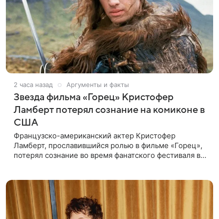
2 часа назад
Аргументы и факты
Звезда фильма «Горец» Кристофер
Ламберт потерял сознание на комиконе в
США
Французско-американский актер Кристофер
Ламберт, прославившийся ролью в фильме «Горец»,
потерял сознание во время фанатского фестиваля в
США. Об этом сообщил портал TMZ, материал
перевел aif.ru. Инцидент