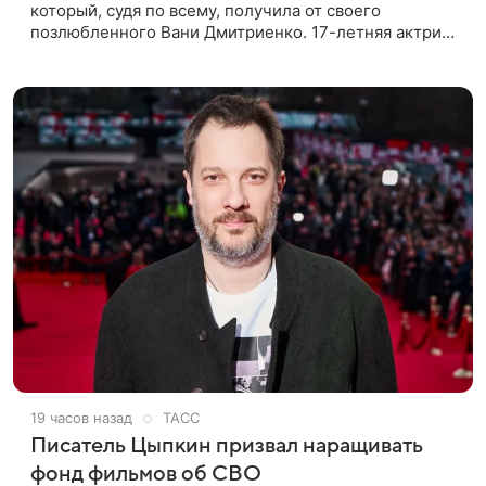
который, судя по всему, получилa от своего
позлюбленного Вани Дмитриенко. 17-летняя актриса
опубликовала в соцсетях фотографии с цветами и
подписала их словами: «Я
19 часов назад
ТАСС
Писатель Цыпкин призвал наращивать
фонд фильмов об СВО