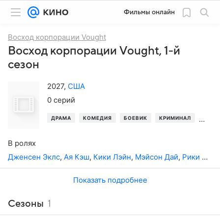
Фильмы онлайн
Восход корпорации Vought
Восход корпорации Vought, 1-й
сезон
2027
,
США
0 серий
ДРАМА
КОМЕДИЯ
БОЕВИК
КРИМИНАЛ
ПРИК
В ролях
Дженсен Эклс
,
Ая Кэш
,
Кики Лэйн
,
Мэйсон Дай
,
Рики Стаффиери
Показать подробнее
Сезоны
1