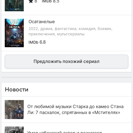
8
8.5
IMDb
Осатанелые
2022, драма, фантастика, комедия, боевик,
приключения, мультсериалы
6.8
IMDb
Предложить похожий сериал
Новости
От любимой музыки Старка до камео Стэна
Ли: 7 пасхалок, спрятанных в «Мстителях»
Умер узбекский актер и режиссер