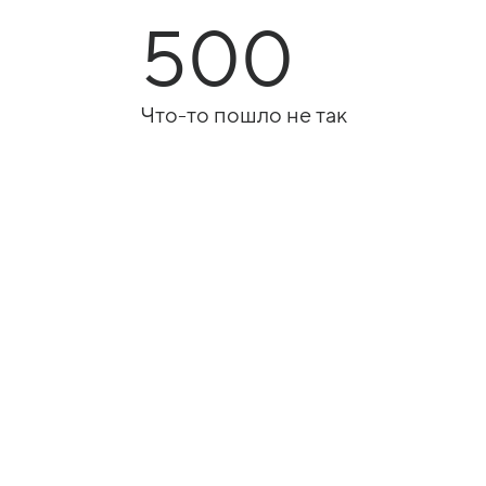
500
Что-то пошло не так