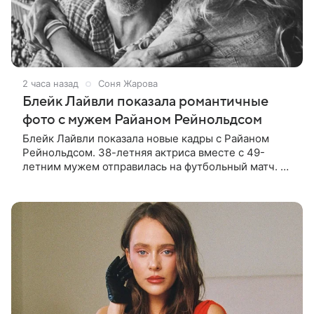
2 часа назад
Соня Жарова
Блейк Лайвли показала романтичные
фото с мужем Райаном Рейнольдсом
Блейк Лайвли показала новые кадры с Райаном
Рейнольдсом. 38-летняя актриса вместе с 49-
летним мужем отправилась на футбольный матч. На
стадионе супругов сопровождал фотограф Гай Арох,
который сделал серию