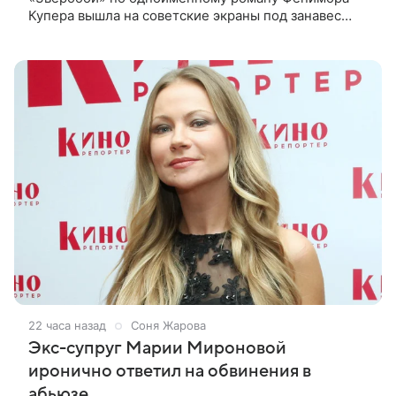
Купера вышла на советские экраны под занавес
существования СССР — в 1990 году. Фильм стал
дебютной режиссерской работой Андрея
22 часа назад
Соня Жарова
Экс-супруг Марии Мироновой
иронично ответил на обвинения в
абьюзе