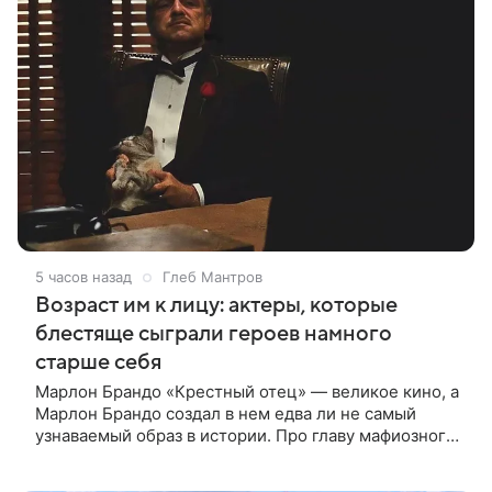
5 часов назад
Глеб Мантров
Возраст им к лицу: актеры, которые
блестяще сыграли героев намного
старше себя
Марлон Брандо «Крестный отец» — великое кино, а
Марлон Брандо создал в нем едва ли не самый
узнаваемый образ в истории. Про главу мафиозного
клана дона Вито Корлеоне знают даже те, кто не
смотрел картину