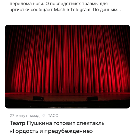
перелома ноги. О последствиях травмы для
артистки сообщает Mash в Telegram. По данным
издания, Безрукова пропустит 15 спектаклей —
восемь показов «Женитьбы Фигаро»,
27 минут назад
ТАСС
Театр Пушкина готовит спектакль
«Гордость и предубеждение»