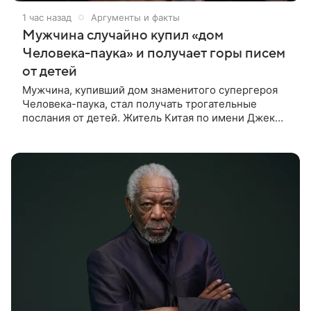
1 час назад
Аргументы и факты
Мужчина случайно купил «дом
Человека-паука» и получает горы писем
от детей
Мужчина, купивший дом знаменитого супергероя
Человека-паука, стал получать трогательные
послания от детей. Житель Китая по имени Джек
Ши даже не подозревал, что приобрел
недвижимость, известную по комиксам