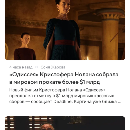
4 часа назад
Соня Жарова
«Одиссея» Кристофера Нолана собрала
в мировом прокате более $1 млрд
Новый фильм Кристофера Нолана «Одиссея»
преодолел отметку в $1 млрд мировых кассовых
сборов — сообщает Deadline. Картина уже близка к
тому, чтобы стать самым успешным фильмом в
карьере режиссера. Сейчас первое