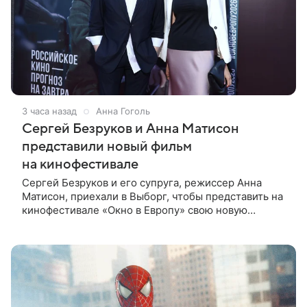
3 часа назад
Анна Гоголь
Сергей Безруков и Анна Матисон
представили новый фильм
на кинофестивале
Сергей Безруков и его супруга, режиссер Анна
Матисон, приехали в Выборг, чтобы представить на
кинофестивале «Окно в Европу» свою новую
совместную работу — семейную комедию «Не по-
детски». Фильм рассказывает об