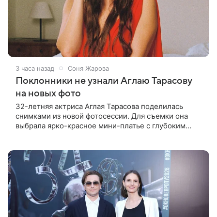
3 часа назад
Соня Жарова
Поклонники не узнали Аглаю Тарасову
на новых фото
32-летняя актриса Аглая Тарасова поделилась
снимками из новой фотосессии. Для съемки она
выбрала ярко-красное мини-платье с глубоким
вырезом и открытыми плечами. Наряд украшен
объемной драпировкой на талии и