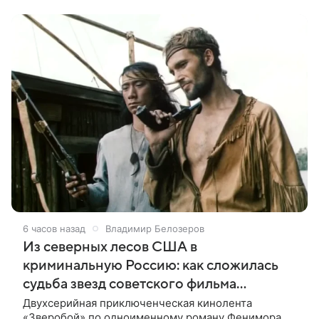
новый фильм «Не по-детски».
6 часов назад
Владимир Белозеров
Из северных лесов США в
криминальную Россию: как сложилась
судьба звезд советского фильма
«Зверобой»
Двухсерийная приключенческая кинолента
«Зверобой» по одноименному роману Фенимора