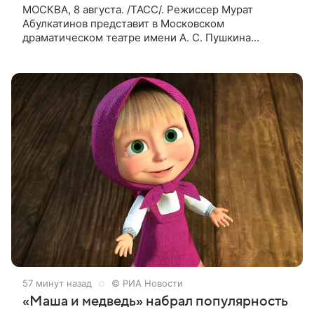
МОСКВА, 8 августа. /ТАСС/. Режиссер Мурат
Абулкатинов представит в Московском
драматическом театре имени А. С. Пушкина
спектакль «Гордость и предубеждение» по
одноименному роману английской писательницы
XVIII —
57 минут назад
© РИА Новости
«Маша и медведь» набрал популярность