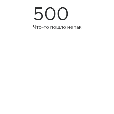
500
Что-то пошло не так