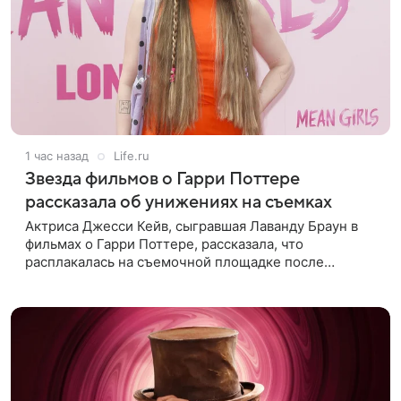
1 час назад
Life.ru
Звезда фильмов о Гарри Поттере
рассказала об унижениях на съемках
Актриса Джесси Кейв, сыгравшая Лаванду Браун в
фильмах о Гарри Поттере, рассказала, что
расплакалась на съемочной площадке после
замечаний костюмера о ее весе. По словам
артистки, сотрудница команды даже