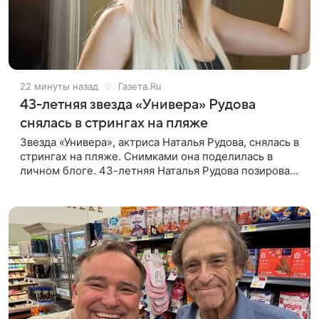
22 минуты назад
Газета.Ru
43-летняя звезда «Универа» Рудова
снялась в стрингах на пляже
Звезда «Универа», актриса Наталья Рудова, снялась в
стрингах на пляже. Снимками она поделилась в
личном блоге. 43-летняя Наталья Рудова позировала
желтом лифе и черных стрингах с деталями из
золота. Волосы она