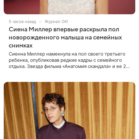
5 часов назад
Журнал OK!
Сиена Миллер впервые раскрыла пол
новорожденного малыша на семейных
снимках
Сиенна Миллер намекнула на пол своего третьего
ребенка, опубликовав редкие кадры с семейного
отдыха. Звезда фильма «Анатомия скандала» и ее 29-
летний возлюбленный, манекенщик Оли Грин, до сих
пор официально