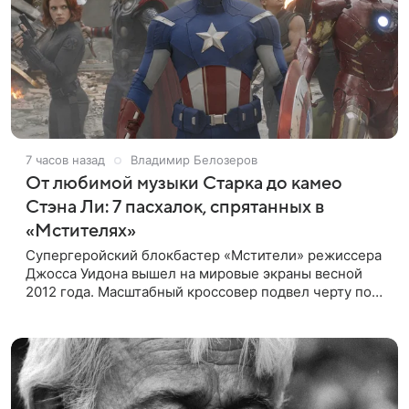
7 часов назад
Владимир Белозеров
От любимой музыки Старка до камео
Стэна Ли: 7 пасхалок, спрятанных в
«Мстителях»
Супергеройский блокбастер «Мстители» режиссера
Джосса Уидона вышел на мировые экраны весной
2012 года. Масштабный кроссовер подвел черту под
первой фазой медиафраншизы Marvel и заложил
основу для дальнейшего