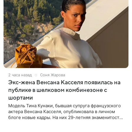
2 часа назад
Соня Жарова
Экс-жена Венсана Касселя появилась на
публике в шелковом комбинезоне с
шортами
Модель Тина Кунаки, бывшая супруга французского
актера Венсана Касселя, опубликовала в личном
блоге новые кадры. На них 29-летняя знаменитость
предстала перед подписчиками в белом шелковом
комбинезоне с