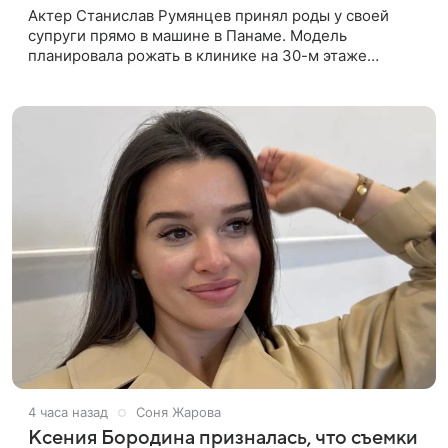
Актер Станислав Румянцев принял роды у своей
супруги прямо в машине в Панаме. Модель
планировала рожать в клинике на 30-м этаже
небоскреба с видом на Тихий океан, однако пара не
успела вовремя добраться до
4 часа назад
Соня Жарова
Ксения Бородина призналась, что съемки