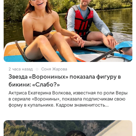
2 часа назад
Соня Жарова
Звезда «Ворониных» показала фигуру в
бикини: «Слабо?»
Актриса Екатерина Волкова, известная по роли Веры
в сериале «Воронины», показала подписчикам свою
форму в купальнике. Кадром знаменитость
поделилась в личном блоге. 44-летняя Волкова
позировала в шоколадном