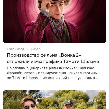
1 час назад
Кибер
Производство фильма «Вонка 2»
отложили из-за графика Тимоти Шаламе
По словам сценариста фильма «Вонка» Саймона
Фарнэби, авторы планируют снять сиквел картины,
но Тимоти Шаламе, исполнивший главную роль в
первой части, не может найти места в расписании
для съемок. Фарнэби