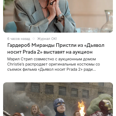
6 часов назад
Журнал OK!
Гардероб Миранды Пристли из «Дьявол
носит Prada 2» выставят на аукцион
Мэрил Стрип совместно с аукционным домом
Christie’s распродает оригинальные костюмы со
съемок фильма «Дьявол носит Prada 2» ради
благотворительности. Инициатором проекта
выступила сама актриса. Все вырученные