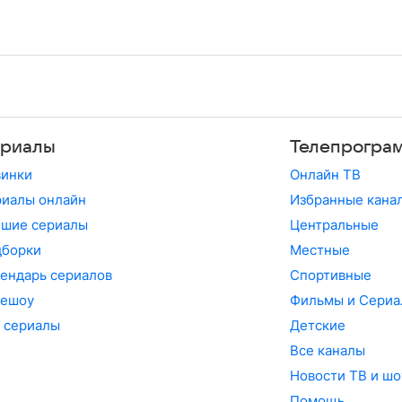
риалы
Телепрогра
винки
Онлайн ТВ
иалы онлайн
Избранные кана
чшие сериалы
Центральные
дборки
Местные
ендарь сериалов
Спортивные
лешоу
Фильмы и Сериа
 сериалы
Детские
Все каналы
Новости ТВ и шо
Помощь