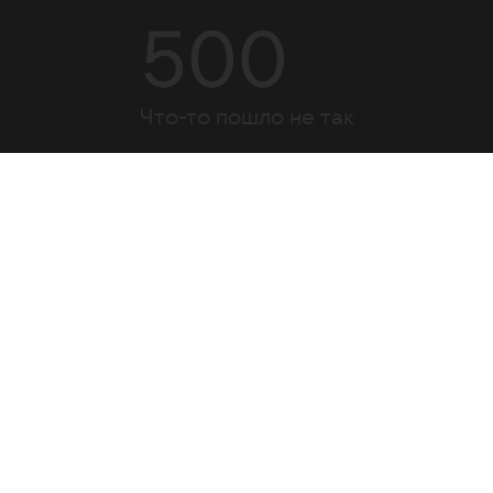
500
Что-то пошло не так