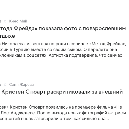
д
Кино Mail
тода Фрейда» показала фото с повзрослевшим
тдыхе
 Николаева, известная по роли в сериале «Метод Фрейда»,
ссии в Турцию вместе со своим сыном. О перелете она
клонникам в соцсетях. Артистка подтвердила, что сейчас
д
Соня Жарова
 Кристен Стюарт раскритиковали за внешний
рек» Кристен Стюарт появилась на премьере фильма «Не
в Лос-Анджелесе. После выхода новых фотографий актрисы
соцсетей вновь заговорили о том, как сильно она
о