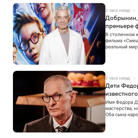
2 часа назад
Добрынин, 
премьере 
В столичном к
фильма «Смеш
реальный мир
Фантастическ
2 часа назад
Дети Федор
известного
Имя Федора Д
мастерства, н
Оба сына наро
признания и с