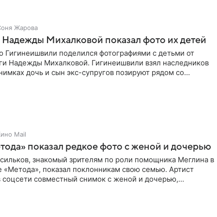
Соня Жарова
 Надежды Михалковой показал фото их детей
о Гигинеишвили поделился фотографиями с детьми от
ги Надежды Михалковой. Гигинеишвили взял наследников
снимках дочь и сын экс-супругов позируют рядом со
поездке
ино Mail
тода» показал редкое фото с женой и дочерью
асильков, знакомый зрителям по роли помощника Меглина в
е «Метода», показал поклонникам свою семью. Артист
в соцсети совместный снимок с женой и дочерью,
 время