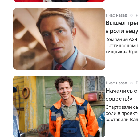
1 час назад
Вышел тре
в роли вед
Компания A24
Паттинсоном 
хищника» Кри
Хансена к сла
1 час назад
Начались с
совесть!»
Стартовали съ
роли в проек
составили Вад
Светлана