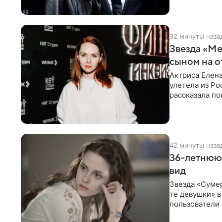
32 минуты наза
Звезда «Ме
сыном на о
Актриса Елена
улетела из Ро
рассказала по
42 минуты наза
36-летнюю
вид
Звезда «Суме
те девушки» 
пользователи 
изменилась с