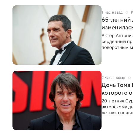
1 час назад
К
65-летний 
изменилась
Актер Антонио
сердечный при
поворотным мо
лучшим
2 часа назад
Дочь Тома 
которого о
20-летняя Сур
актерскому де
летнюю ночь» 
с