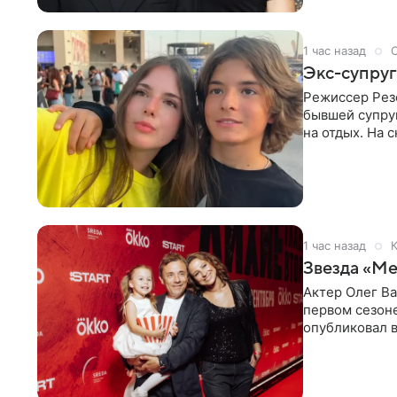
1 час назад
Экс-супруг
Режиссер Рез
бывшей супру
на отдых. На 
стадионом. В 
1 час назад
К
Звезда «Ме
Актер Олег В
первом сезон
опубликовал 
сделанный во