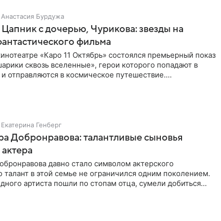
Анастасия Бурдужа
Цапник с дочерью, Чурикова: звезды на
фантастического фильма
инотеатре «Каро 11 Октябрь» состоялся премьерный показ
арики сквозь вселенные», герои которого попадают в
 и отправляются в космическое путешествие.
ую картину
Екатерина Генберг
а Добронравова: талантливые сыновья
 актера
обронравова давно стало символом актерского
о талант в этой семье не ограничился одним поколением.
дного артиста пошли по стопам отца, сумели добиться
егодня