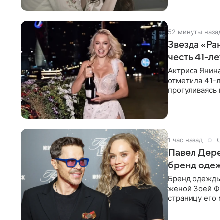
52 минуты наза
Звезда «Ра
честь 41-л
Актриса Янина
отметила 41-л
прогуливаясь 
полупрозрачн
1 час назад
Павел Дере
бренд оде
Бренд одежды 
женой Зоей Фу
страницу его 
восстановить.