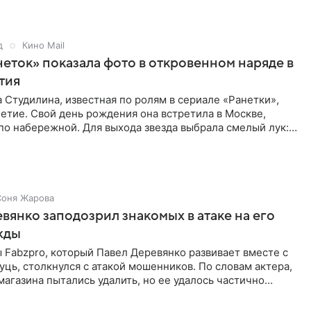
д
Кино Mail
неток» показала фото в откровенном наряде в
етия
 Студилина, известная по ролям в сериале «Ранетки»,
етие. Свой день рождения она встретила в Москве,
по набережной. Для выхода звезда выбрала смелый лук:
ое
Соня Жарова
вянко заподозрил знакомых в атаке на его
жды
Fabzpro, который Павел Деревянко развивает вместе с
ць, столкнулся с атакой мошенников. По словам актера,
магазина пытались удалить, но ее удалось частично