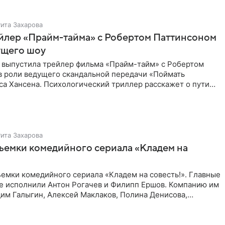
Рита Захарова
йлер «Прайм-тайма» с Робертом Паттинсоном
ущего шоу
 выпустила трейлер фильма «Прайм-тайм» с Робертом
в роли ведущего скандальной передачи «Поймать
са Хансена. Психологический триллер расскажет о пути
ве. В 2004
Рита Захарова
ъемки комедийного сериала «Кладем на
емки комедийного сериала «Кладем на совесть!». Главные
те исполнили Антон Рогачев и Филипп Ершов. Компанию им
им Галыгин, Алексей Маклаков, Полина Денисова,