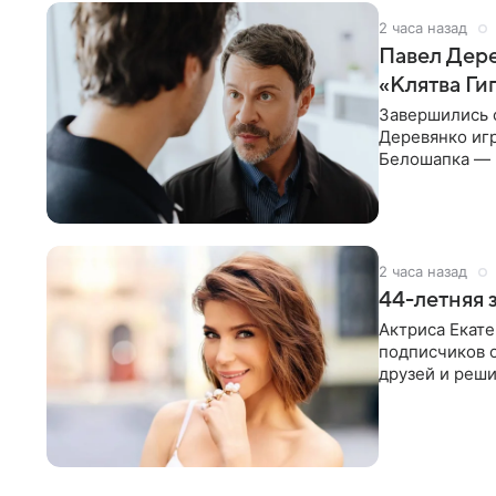
2 часа назад
Павел Дере
«Клятва Ги
Завершились 
Деревянко игр
Белошапка — 
гениальности
2 часа назад
44-летняя 
Актриса Екате
подписчиков о
друзей и реши
после