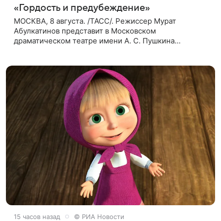
«Гордость и предубеждение»
МОСКВА, 8 августа. /ТАСС/. Режиссер Мурат
Абулкатинов представит в Московском
драматическом театре имени А. С. Пушкина
спектакль «Гордость и предубеждение» по
одноименному роману английской писательницы
XVIII —
15 часов назад
© РИА Новости