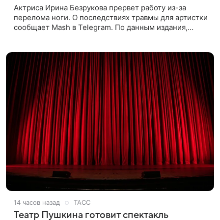
Актриса Ирина Безрукова прервет работу из-за
перелома ноги. О последствиях травмы для артистки
сообщает Mash в Telegram. По данным издания,
Безрукова пропустит 15 спектаклей — восемь
показов «Женитьбы Фигаро»,
14 часов назад
ТАСС
Театр Пушкина готовит спектакль