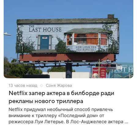
13 часов назад
Соня Жарова
Netflix запер актера в билборде ради
рекламы нового триллера
Netflix придумал необычный способ привлечь
внимание к триллеру «Последний дом» от
режиссера Луи Летерье. В Лос-Анджелесе актера на
два дня поселили внутри рекламного билборда,
оформленного как фасад жилого