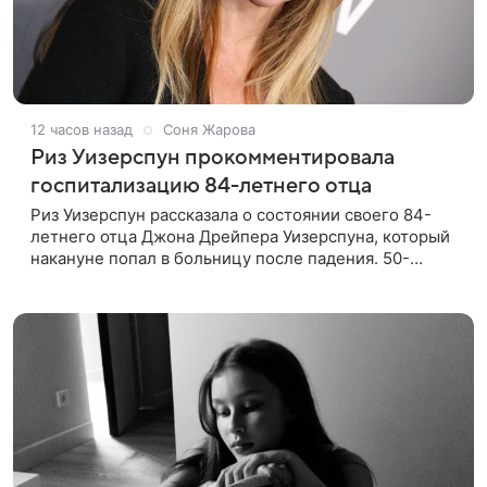
12 часов назад
Соня Жарова
Риз Уизерспун прокомментировала
госпитализацию 84-летнего отца
Риз Уизерспун рассказала о состоянии своего 84-
летнего отца Джона Дрейпера Уизерспуна, который
накануне попал в больницу после падения. 50-
летняя актриса сообщила, что сейчас с ним все в
порядке. «Я хочу, чтобы