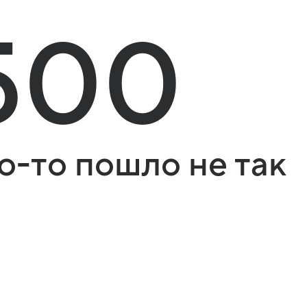
500
о-то пошло не так