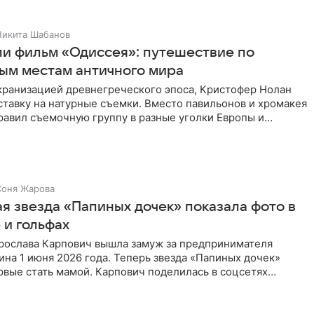
Никита Шабанов
ли фильм «Одиссея»: путешествие по
ым местам античного мира
экранизацией древнегреческого эпоса, Кристофер Нолан
ставку на натурные съемки. Вместо павильонов и хромакея
равил съемочную группу в разные уголки Европы и
ики,
Соня Жарова
я звезда «Папиных дочек» показала фото в
 и гольфах
рослава Карпович вышла замуж за предпринимателя
ина 1 июня 2026 года. Теперь звезда «Папиных дочек»
рвые стать мамой. Карпович поделилась в соцсетях
рафиями. На