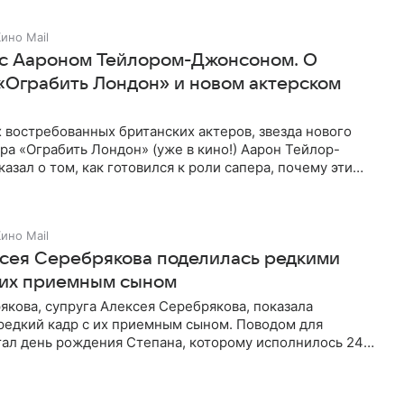
ино Mail
с Аароном Тейлором-Джонсоном. О
«Ограбить Лондон» и новом актерском
 востребованных британских актеров, звезда нового
а «Ограбить Лондон» (уже в кино!) Аарон Тейлор-
азал о том, как готовился к роли сапера, почему эти
для него
ино Mail
сея Серебрякова поделилась редкими
 их приемным сыном
кова, супруга Алексея Серебрякова, показала
редкий кадр с их приемным сыном. Поводом для
тал день рождения Степана, которому исполнилось 24
а выложила совместное