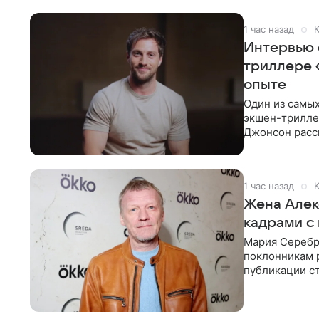
1 час назад
К
Интервью 
триллере 
опыте
Один из самых
экшен-триллер
Джонсон расск
съемки стали 
1 час назад
К
Жена Алек
кадрами с
Мария Серебря
поклонникам 
публикации с
года. Женщин