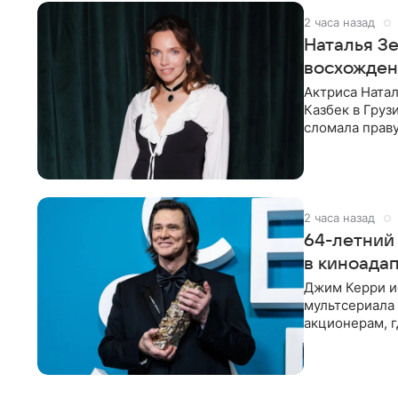
2 часа назад
Наталья З
восхождени
Актриса Ната
Казбек в Груз
сломала праву
— именно
2 часа назад
64-летний
в киноада
Джим Керри ис
мультсериала
акционерам, г