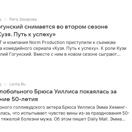
д
Рита Захарова
огунский снимается во втором сезоне
узя. Путь к успеху»
Т и компания Norm Production приступили к съемкам
а комедийного сериала «Кузя. Путь к успеху». К роли Кузи
лий Гогунский. Вместе с ним в новом сезоне сыграют
д
Lenta.Ru
лобольного Брюса Уиллиса покаялась за
ние 50-летия
рного голливудского актера Брюса Уиллиса Эмма Хеминг-
лась, что испытывает чувство вины из-за празднования 50-
 тяжелой болезни мужа. Об этом пишет Daily Mail. Эмма