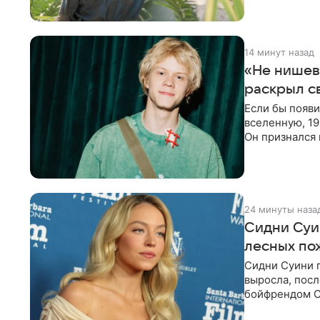
14 минут назад
«Не нишев
раскрыл с
Если бы появ
вселенную, 19
Он признался 
вместе с
24 минуты наза
Сидни Суи
лесных по
Сидни Суини п
выросла, посл
бойфрендом С
пожертвовани