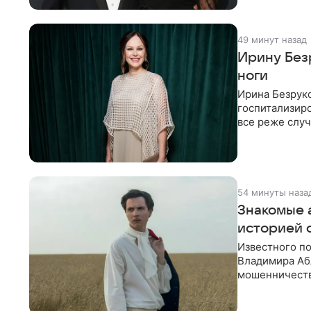
49 минут назад
Ирину Без
ноги
Ирина Безруко
госпитализир
все реже случ
“премьера”»,
54 минуты наза
Знакомые 
историей 
Известного п
Владимира Аб
мошенничество
годам тюремн