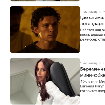
1 час назад
Где снима
легендарн
Работая над 
вновь сделал 
режиссер отп
Северной Афр
1 час назад
Беременна
мини-юбке
40-летняя Ми
Евгения Рагул
готовится впе
новыми фотог