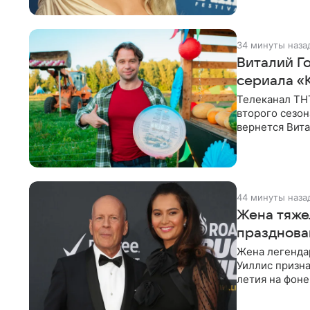
34 минуты наза
Виталий Г
сериала «К
Телеканал ТН
второго сезон
вернется Вита
Денис Бузин,
44 минуты наза
Жена тяже
празднова
Жена легенда
Уиллис призна
летия на фоне
заявила,