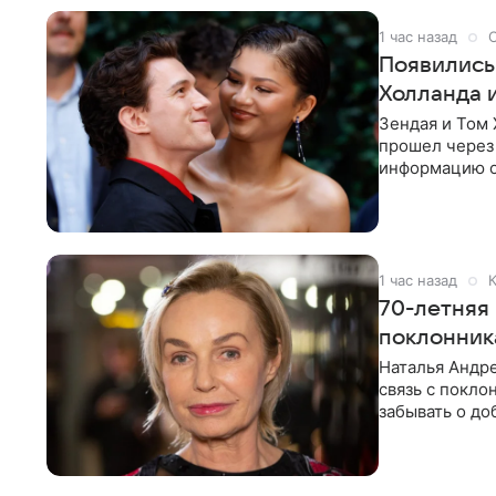
1 час назад
Появились
Холланда 
Зендая и Том 
прошел через 
информацию о
подробности 
1 час назад
К
70-летняя
поклонник
Наталья Андре
связь с покло
забывать о до
попросила