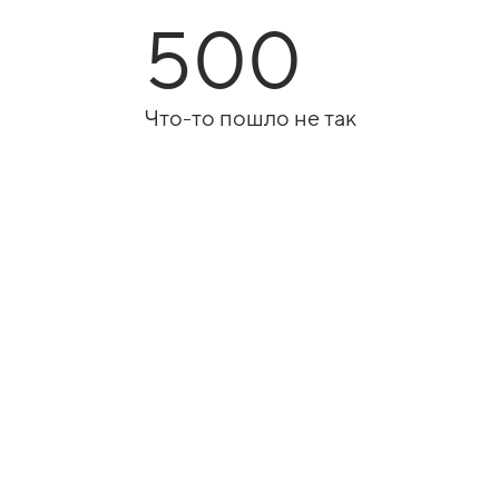
500
Что-то пошло не так