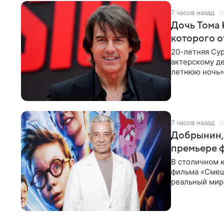
7 часов назад
Дочь Тома 
которого о
20-летняя Сур
актерскому де
летнюю ночь» 
с
7 часов назад
Добрынин, 
премьере 
В столичном к
фильма «Смеш
реальный мир
Фантастическ