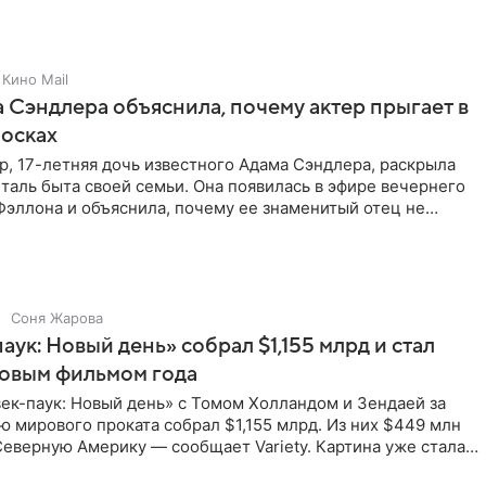
Кино Mail
 Сэндлера объяснила, почему актер прыгает в
носках
, 17-летняя дочь известного Адама Сэндлера, раскрыла
аль быта своей семьи. Она появилась в эфире вечернего
эллона и объяснила, почему ее знаменитый отец не
и
Соня Жарова
аук: Новый день» собрал $1,155 млрд и стал
совым фильмом года
ек-паук: Новый день» с Томом Холландом и Зендаей за
 мирового проката собрал $1,155 млрд. Из них $449 млн
еверную Америку — сообщает Variety. Картина уже стала