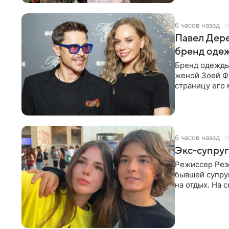
6 часов назад
Павел Дере
бренд оде
Бренд одежды 
женой Зоей Фу
страницу его 
восстановить.
6 часов назад
Экс-супруг
Режиссер Рез
бывшей супру
на отдых. На 
стадионом. В 