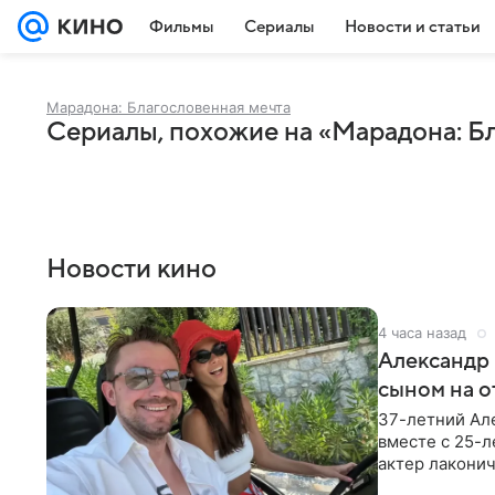
Фильмы
Сериалы
Новости и статьи
Марадона: Благословенная мечта
Сериалы, похожие на «Марадона: Б
Новости кино
4 часа назад
Александр 
сыном на о
37-летний Ал
вместе с 25-
актер лаконич
делают селфи