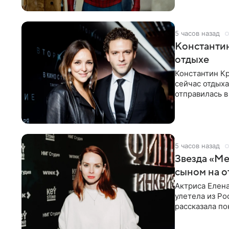
5 часов назад
Константин
отдыхе
Константин Кр
сейчас отдыха
отправилась в
показала в со
5 часов назад
Звезда «Ме
сыном на о
Актриса Елена
улетела из Ро
рассказала по