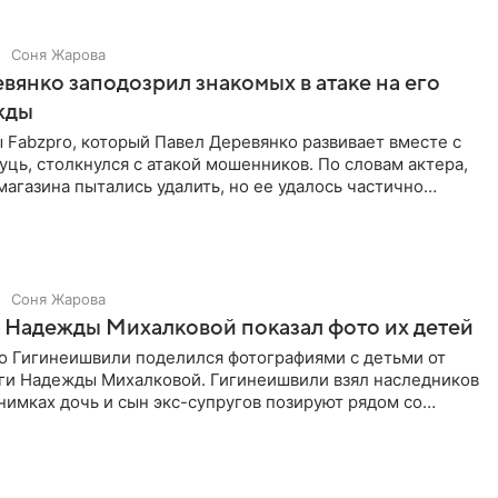
Соня Жарова
вянко заподозрил знакомых в атаке на его
жды
Fabzpro, который Павел Деревянко развивает вместе с
ць, столкнулся с атакой мошенников. По словам актера,
магазина пытались удалить, но ее удалось частично
Соня Жарова
 Надежды Михалковой показал фото их детей
о Гигинеишвили поделился фотографиями с детьми от
ги Надежды Михалковой. Гигинеишвили взял наследников
снимках дочь и сын экс-супругов позируют рядом со
поездке