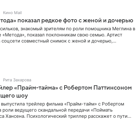
Кино Mail
тода» показал редкое фото с женой и дочерью
асильков, знакомый зрителям по роли помощника Меглина в
е «Метода», показал поклонникам свою семью. Артист
в соцсети совместный снимок с женой и дочерью,
 время
Рита Захарова
йлер «Прайм-тайма» с Робертом Паттинсоном
ущего шоу
 выпустила трейлер фильма «Прайм-тайм» с Робертом
в роли ведущего скандальной передачи «Поймать
са Хансена. Психологический триллер расскажет о пути
ве. В 2004