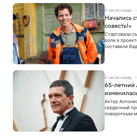
6 часов назад
Начались с
совесть!»
Стартовали съ
роли в проек
составили Вад
Светлана
6 часов назад
65-летний 
изменилась
Актер Антонио
сердечный при
поворотным мо
лучшим