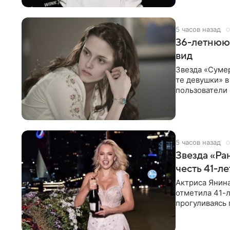
5 часов назад
36-летнюю
вид
Звезда «Суме
те девушки» 
пользователи 
изменилась с
5 часов назад
Звезда «Ра
честь 41-л
Актриса Янина
отметила 41-л
прогуливаясь 
полупрозрачн