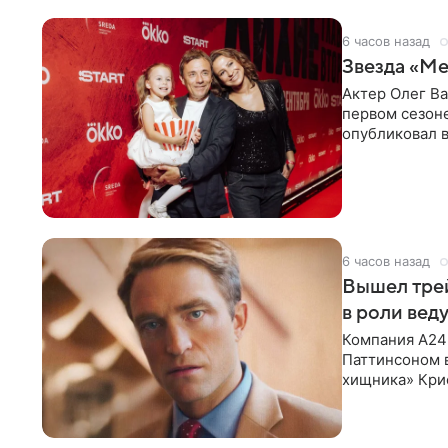
6 часов назад
Звезда «Ме
Актер Олег В
первом сезон
опубликовал 
сделанный во
6 часов назад
Вышел тре
в роли вед
Компания A24
Паттинсоном 
хищника» Кри
Хансена к сла