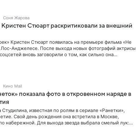
Соня Жарова
 Кристен Стюарт раскритиковали за внешний
рек» Кристен Стюарт появилась на премьере фильма «Не
в Лос-Анджелесе. После выхода новых фотографий актрисы
соцсетей вновь заговорили о том, как сильно она
о
Кино Mail
неток» показала фото в откровенном наряде в
етия
 Студилина, известная по ролям в сериале «Ранетки»,
етие. Свой день рождения она встретила в Москве,
по набережной. Для выхода звезда выбрала смелый лук:
ое