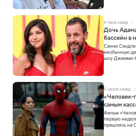
4 часа назад
Дочь Адама
бассейн в 
Санни Сэндлер
необычную дет
шоу Джимми Ф
снимает носк
5 часов назад
«Человек-п
самым кас
Фильм «Челов
первую неделю
пришлись на С
самым