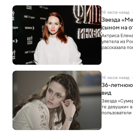
16 часов назад
Звезда «Ме
сыном на о
Актриса Елена
улетела из Ро
рассказала по
16 часов назад
36-летнюю
вид
Звезда «Суме
те девушки» 
пользователи 
изменилась с