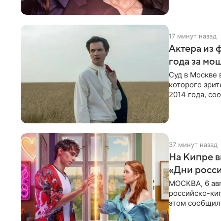
17 минут назад
Актера из 
года за мо
Суд в Москве 
которого зрит
2014 года, со
виновным в
37 минут назад
На Кипре 
«Дни росс
МОСКВА, 6 ав
российско-кип
этом сообщил
культуры в Ни