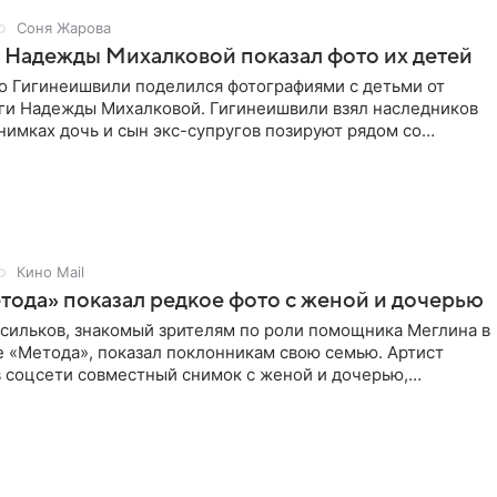
Соня Жарова
 Надежды Михалковой показал фото их детей
о Гигинеишвили поделился фотографиями с детьми от
ги Надежды Михалковой. Гигинеишвили взял наследников
снимках дочь и сын экс-супругов позируют рядом со
поездке
Кино Mail
тода» показал редкое фото с женой и дочерью
асильков, знакомый зрителям по роли помощника Меглина в
е «Метода», показал поклонникам свою семью. Артист
в соцсети совместный снимок с женой и дочерью,
 время