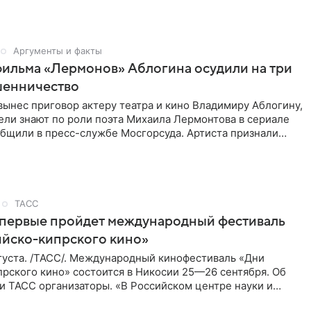
Аргументы и факты
фильма «Лермонов» Аблогина осудили на три
шенничество
вынес приговор актеру театра и кино Владимиру Аблогину,
ели знают по роли поэта Михаила Лермонтова в сериале
общили в пресс-службе Мосгорсуда. Артиста признали
ТАСС
впервые пройдет международный фестиваль
ийско-кипрского кино»
густа. /ТАСС/. Международный кинофестиваль «Дни
рского кино» состоится в Никосии 25—26 сентября. Об
и ТАСС организаторы. «В Российском центре науки и
косии