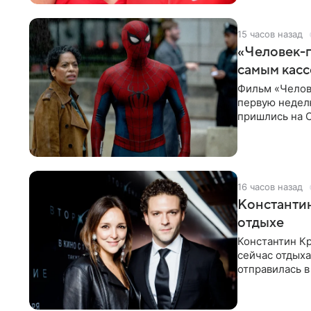
15 часов назад
«Человек-п
самым кас
Фильм «Челов
первую неделю
пришлись на С
самым
16 часов назад
Константин
отдыхе
Константин Кр
сейчас отдыха
отправилась в
показала в со