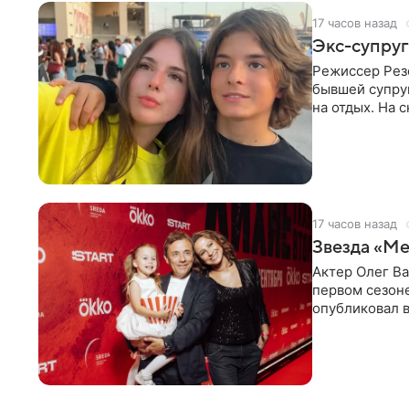
17 часов назад
Экс-супруг
Режиссер Рез
бывшей супру
на отдых. На 
стадионом. В 
17 часов назад
Звезда «Ме
Актер Олег В
первом сезон
опубликовал 
сделанный во