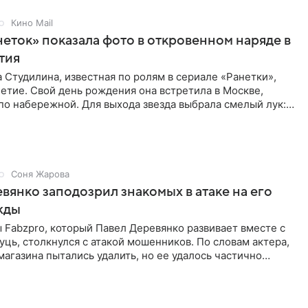
Кино Mail
неток» показала фото в откровенном наряде в
етия
 Студилина, известная по ролям в сериале «Ранетки»,
етие. Свой день рождения она встретила в Москве,
по набережной. Для выхода звезда выбрала смелый лук:
ое
Соня Жарова
вянко заподозрил знакомых в атаке на его
жды
Fabzpro, который Павел Деревянко развивает вместе с
ць, столкнулся с атакой мошенников. По словам актера,
магазина пытались удалить, но ее удалось частично