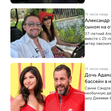
15 часов назад
Александр 
сыном на о
37-летний Ал
вместе с 25-
актер лаконич
делают селфи
15 часов назад
Дочь Адама
бассейн в 
Санни Сэндлер
необычную дет
шоу Джимми Ф
снимает носк