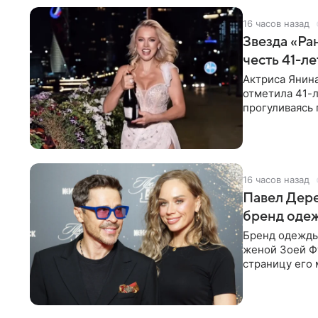
16 часов назад
Звезда «Ра
честь 41-л
Актриса Янина
отметила 41-л
прогуливаясь 
полупрозрачн
16 часов назад
Павел Дере
бренд оде
Бренд одежды 
женой Зоей Фу
страницу его 
восстановить.