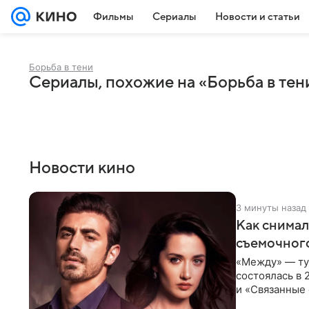
Фильмы
Сериалы
Новости и статьи
Борьба в тени
Сериалы, похожие на «Борьба в тен
Новости кино
3 минуты назад
Как снимал
съемочног
«Между» — ту
состоялась в 
и «Связанные 
возвращается