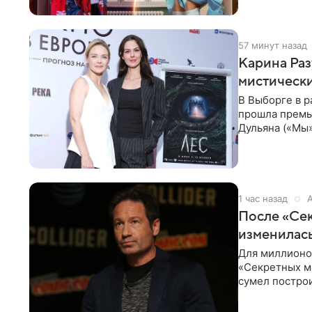
57 минут назад
Карина Раз
мистически
В Выборге в р
прошла премь
Дульяна («Мы
съемочной
1 час назад
После «Сек
изменилась
Для миллионов
«Секретных м
сумел построи
профессиях.