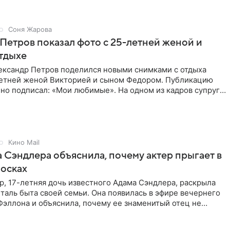
Соня Жарова
Петров показал фото с 25-летней женой и
тдыхе
ександр Петров поделился новыми снимками с отдыха
летней женой Викторией и сыном Федором. Публикацию
но подписал: «Мои любимые». На одном из кадров супруги
,
Кино Mail
 Сэндлера объяснила, почему актер прыгает в
носках
, 17-летняя дочь известного Адама Сэндлера, раскрыла
аль быта своей семьи. Она появилась в эфире вечернего
эллона и объяснила, почему ее знаменитый отец не
и