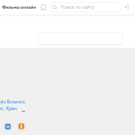
Фильмы онлайн
ойз Бланко
,
ес
,
Хуан