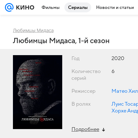
Фильмы
Сериалы
Новости и статьи
Любимцы Мидаса
Любимцы Мидаса, 1-й сезон
Год
2020
Количество
6
серий
Режиссер
Матео Хил
В ролях
Луис Тоса
Хорхе Анд
Бланко
Подробнее