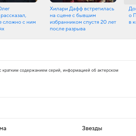
Олег
Хилари Дафф встретилась
До
рассказал,
на сцене с бывшим
о 
е сложно с ним
избранником спустя 20 лет
в 
ях
после разрыва
ь с кратким содержанием серий, информацией об актерском
ма
Звезды