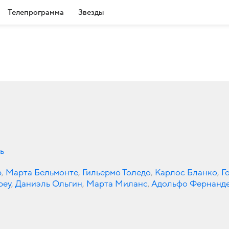
Телепрограмма
Звезды
ь
р
,
Марта Бельмонте
,
Гильермо Толедо
,
Карлос Бланко
,
Г
реу
,
Даниэль Ольгин
,
Марта Миланс
,
Адольфо Фернанд