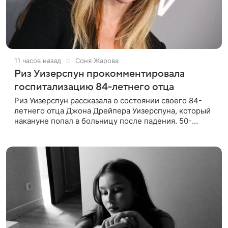
11 часов назад
Соня Жарова
Риз Уизерспун прокомментировала
госпитализацию 84-летнего отца
Риз Уизерспун рассказала о состоянии своего 84-
летнего отца Джона Дрейпера Уизерспуна, который
накануне попал в больницу после падения. 50-
летняя актриса сообщила, что сейчас с ним все в
порядке. «Я хочу, чтобы