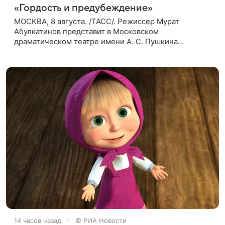
«Гордость и предубеждение»
МОСКВА, 8 августа. /ТАСС/. Режиссер Мурат
Абулкатинов представит в Московском
драматическом театре имени А. С. Пушкина
спектакль «Гордость и предубеждение» по
одноименному роману английской писательницы
XVIII —
14 часов назад
© РИА Новости