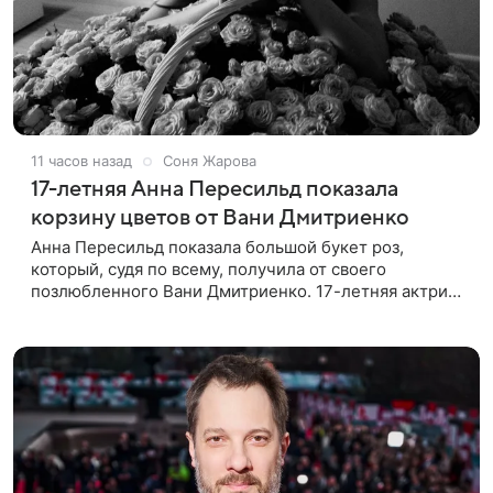
11 часов назад
Соня Жарова
17-летняя Анна Пересильд показала
корзину цветов от Вани Дмитриенко
Анна Пересильд показала большой букет роз,
который, судя по всему, получилa от своего
позлюбленного Вани Дмитриенко. 17-летняя актриса
опубликовала в соцсетях фотографии с цветами и
подписала их словами: «Я