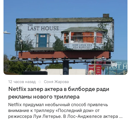
12 часов назад
Соня Жарова
Netflix запер актера в билборде ради
рекламы нового триллера
Netflix придумал необычный способ привлечь
внимание к триллеру «Последний дом» от
режиссера Луи Летерье. В Лос-Анджелесе актера на
два дня поселили внутри рекламного билборда,
оформленного как фасад жилого