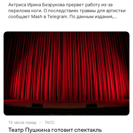
Актриса Ирина Безрукова прервет работу из-за
перелома ноги. О последствиях травмы для артистки
сообщает Mash в Telegram. По данным издания,
Безрукова пропустит 15 спектаклей — восемь
показов «Женитьбы Фигаро»,
13 часов назад
ТАСС
Театр Пушкина готовит спектакль