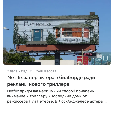
2 часа назад
Соня Жарова
Netflix запер актера в билборде ради
рекламы нового триллера
Netflix придумал необычный способ привлечь
внимание к триллеру «Последний дом» от
режиссера Луи Летерье. В Лос-Анджелесе актера на
два дня поселили внутри рекламного билборда,
оформленного как фасад жилого