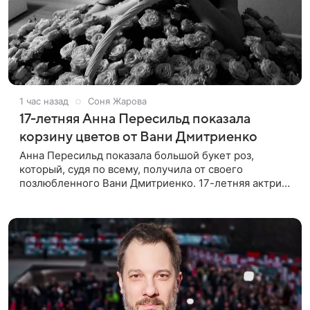
1 час назад
Соня Жарова
17-летняя Анна Пересильд показала
корзину цветов от Вани Дмитриенко
Анна Пересильд показала большой букет роз,
который, судя по всему, получилa от своего
позлюбленного Вани Дмитриенко. 17-летняя актриса
опубликовала в соцсетях фотографии с цветами и
подписала их словами: «Я