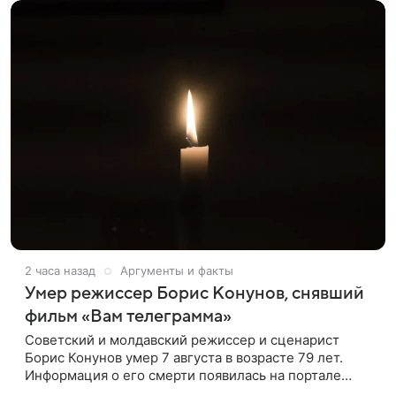
2 часа назад
Аргументы и факты
Умер режиссер Борис Конунов, снявший
фильм «Вам телеграмма»
Советский и молдавский режиссер и сценарист
Борис Конунов умер 7 августа в возрасте 79 лет.
Информация о его смерти появилась на портале
«Кино-Театр. Ру». О кончине кинематографиста