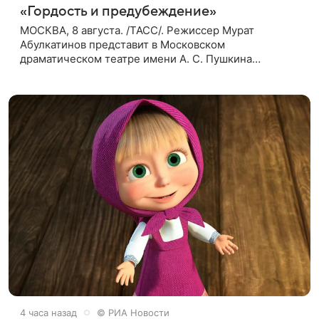
«Гордость и предубеждение»
МОСКВА, 8 августа. /ТАСС/. Режиссер Мурат
Абулкатинов представит в Московском
драматическом театре имени А. С. Пушкина
спектакль «Гордость и предубеждение» по
одноименному роману английской писательницы
XVIII —
4 часа назад
© РИА Новости