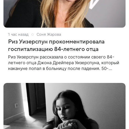
1 час назад
Соня Жарова
Риз Уизерспун прокомментировала
госпитализацию 84-летнего отца
Риз Уизерспун рассказала о состоянии своего 84-
летнего отца Джона Дрейпера Уизерспуна, который
накануне попал в больницу после падения. 50-
летняя актриса сообщила, что сейчас с ним все в
порядке. «Я хочу, чтобы