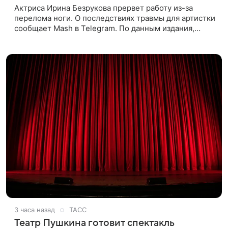
Актриса Ирина Безрукова прервет работу из-за
перелома ноги. О последствиях травмы для артистки
сообщает Mash в Telegram. По данным издания,
Безрукова пропустит 15 спектаклей — восемь
показов «Женитьбы Фигаро»,
3 часа назад
ТАСС
Театр Пушкина готовит спектакль