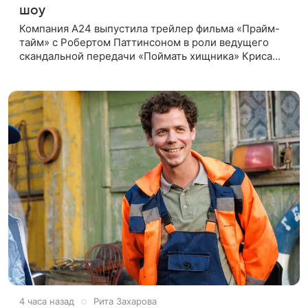
шоу
Компания A24 выпустила трейлер фильма «Прайм-
тайм» с Робертом Паттинсоном в роли ведущего
скандальной передачи «Поймать хищника» Криса
Хансена. Психологический триллер расскажет о
пути Хансена к славе. В 2004
4 часа назад
Рита Захарова