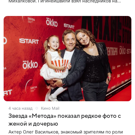
Михалковой. Гигинеишвили взял наследников на
отдых. На снимках дочь и сын экс-супругов позируют
рядом со стадионом. В поездке
4 часа назад
Кино Mail
Звезда «Метода» показал редкое фото с
женой и дочерью
Актер Олег Васильков, знакомый зрителям по роли