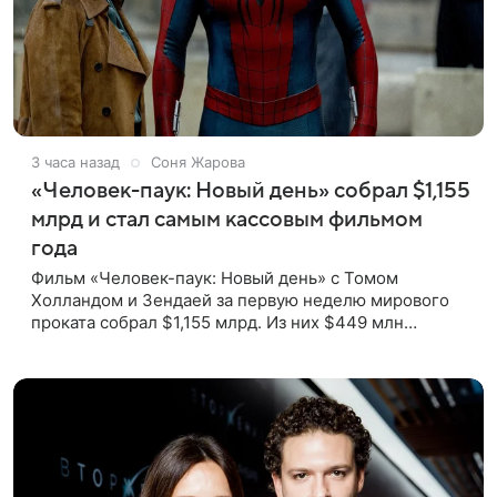
3 часа назад
Соня Жарова
«Человек-паук: Новый день» собрал $1,155
млрд и стал самым кассовым фильмом
года
Фильм «Человек-паук: Новый день» с Томом
Холландом и Зендаей за первую неделю мирового
проката собрал $1,155 млрд. Из них $449 млн
пришлись на Северную Америку — сообщает Variety.
Картина уже стала самым