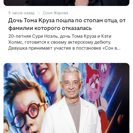
5 часов назад
Соня Жарова
Дочь Тома Круза пошла по стопам отца, от
фамилии которого отказалась
20-летняя Сури Ноэль, дочь Тома Круза и Кэти
Холмс, готовится к своему актерскому дебюту.
Девушка принимает участие в постановке «Сон в
летнюю ночь» по пьесе Уильяма Шекспира. В сети
появились фотографии с