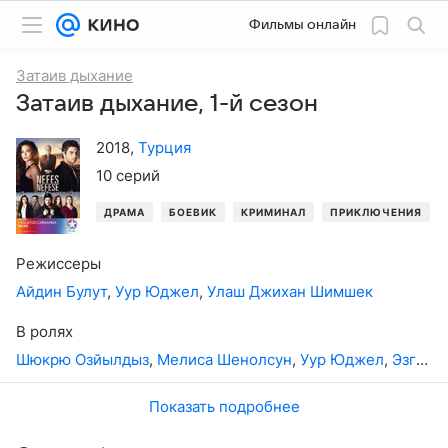
Фильмы онлайн
Затаив дыхание
Затаив дыхание, 1-й сезон
2018
,
Турция
10 серий
ДРАМА
БОЕВИК
КРИМИНАЛ
ПРИКЛЮЧЕНИЯ
Режиссеры
Айдин Булут
,
Уур Юджел
,
Улаш Джихан Шимшек
В ролях
Шюкрю Озйылдыз
,
Мелиса Шенолсун
,
Уур Юджел
,
Эзги Шенлер
Показать подробнее