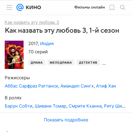
Фильмы онлайн
Как назвать эту любовь 3
Как назвать эту любовь 3, 1-й сезон
2017
,
Индия
70 серий
ДРАМА
МЕЛОДРАМА
ДЕТЕКТИВ
МУЗЫКАЛЬНЫЕ
Режиссеры
Аббас Сарфраз Раттанси
,
Амандип Сингх
,
Атиф Хан
В ролях
Барун Собти
,
Шивани Томар
,
Смрити Кханна
,
Риту Шивпури
Показать подробнее